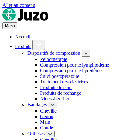
Aller au contenu
Menu
Accueil
Produits
Dispositifs de compression
Veinothérapie
Compression pour le lymphœdème
Compression pour le lipœdème
Suivi postopératoire
Traitement des cicatrices
Produits de soin
Produits de rechange
Aides-à-enfiler
Bandages
Cheville
Genou
Main
Coude
Orthèses
Cheville