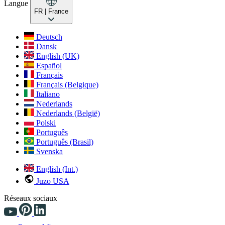
Langue
FR
| France
Deutsch
Dansk
English (UK)
Español
Français
Français (Belgique)
Italiano
Nederlands
Nederlands (België)
Polski
Português
Português (Brasil)
Svenska
English (Int.)
Juzo USA
Réseaux sociaux