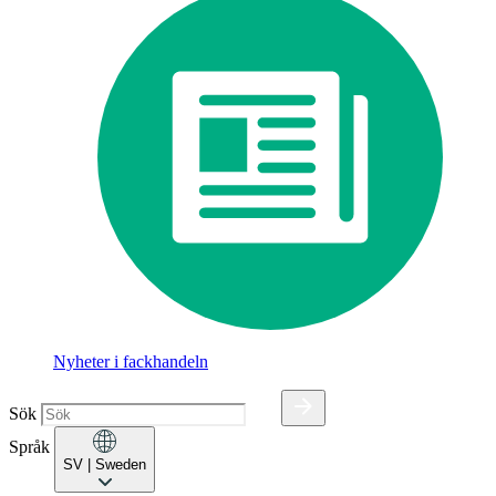
Nyheter i fackhandeln
Sök
Språk
SV
| Sweden