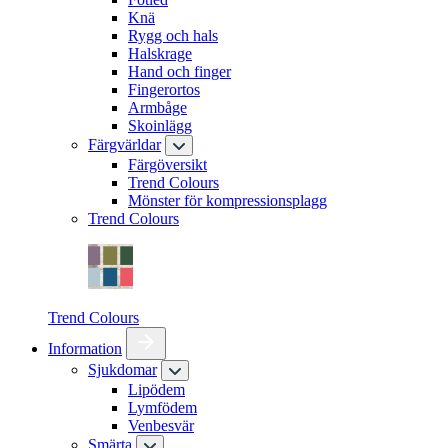
Knä
Rygg och hals
Halskrage
Hand och finger
Fingerortos
Armbåge
Skoinlägg
Färgvärldar
Färgöversikt
Trend Colours
Mönster för kompressionsplagg
Trend Colours
Trend Colours
Information
Sjukdomar
Lipödem
Lymfödem
Venbesvär
Smärta