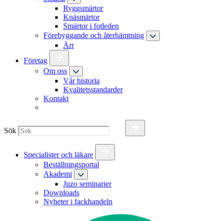
Ryggsmärtor
Knäsmärtor
Smärtor i fotleden
Förebyggande och återhämtning
Ärr
Företag
Om oss
Vår historia
Kvalitetsstandarder
Kontakt
Sök
Specialister och läkare
Beställningsportal
Akademi
Juzo seminarier
Downloads
Nyheter i fackhandeln