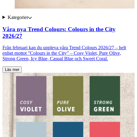
Kategorier
Våra nya Trend Colours: Colours in the City
2026/27
Från februari kan du uppleva våra Trend Colours 2026/27 – helt
J
enligt mottot ”Colours in the City” – Cosy Violet, Pure Olive,
u
Strong Green, Icy Blue, Casual Blue och Sweet Coral.
a
Läs mer