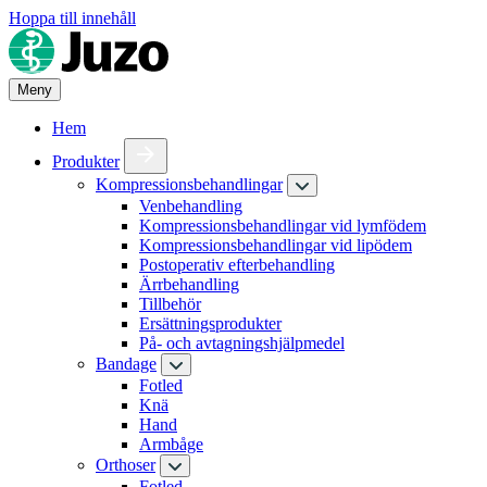
Hoppa till innehåll
Meny
Hem
Produkter
Kompressionsbehandlingar
Venbehandling
Kompressionsbehandlingar vid lymfödem
Kompressionsbehandlingar vid lipödem
Postoperativ efterbehandling
Ärrbehandling
Tillbehör
Ersättningsprodukter
På- och avtagningshjälpmedel
Bandage
Fotled
Knä
Hand
Armbåge
Orthoser
Fotled