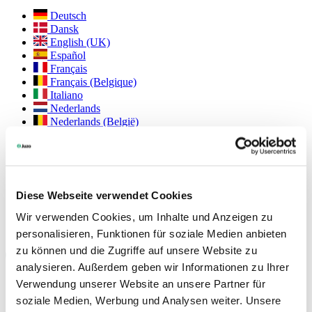
Deutsch
Dansk
English (UK)
Español
Français
Français (Belgique)
Italiano
Nederlands
Nederlands (België)
Polski
Português
Português (Brasil)
Svenska
Diese Webseite verwendet Cookies
English (Int.)
Juzo USA
Wir verwenden Cookies, um Inhalte und Anzeigen zu
personalisieren, Funktionen für soziale Medien anbieten
Sociala medier
zu können und die Zugriffe auf unsere Website zu
analysieren. Außerdem geben wir Informationen zu Ihrer
Verwendung unserer Website an unsere Partner für
Nyheter i fackhandeln
soziale Medien, Werbung und Analysen weiter. Unsere