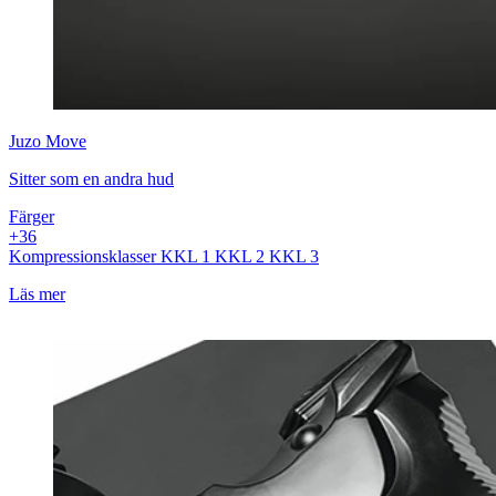
Juzo
Move
Sitter som en andra hud
Färger
+
3
6
Kompressionsklasser
KKL 1
KKL 2
KKL 3
Läs mer