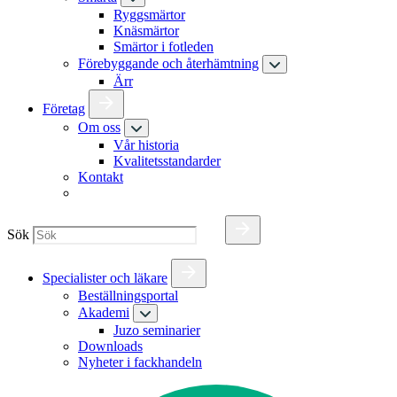
Ryggsmärtor
Knäsmärtor
Smärtor i fotleden
Förebyggande och återhämtning
Ärr
Företag
Om oss
Vår historia
Kvalitetsstandarder
Kontakt
Sök
Specialister och läkare
Beställningsportal
Akademi
Juzo seminarier
Downloads
Nyheter i fackhandeln