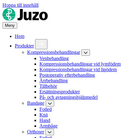
Hoppa till innehåll
Meny
Hem
Produkter
Kompressionsbehandlingar
Venbehandling
Kompressionsbehandlingar vid lymfödem
Kompressionsbehandlingar vid lipödem
Postoperativ efterbehandling
Ärrbehandling
Tillbehör
Ersättningsprodukter
På- och avtagningshjälpmedel
Bandage
Fotled
Knä
Hand
Armbåge
Orthoser
Fotled