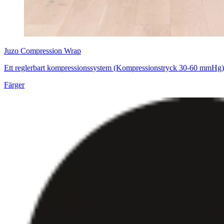
Juzo
Compression Wrap
Ett reglerbart kompressionssystem (Kompressionstryck 30-60 mmHg)
Färger