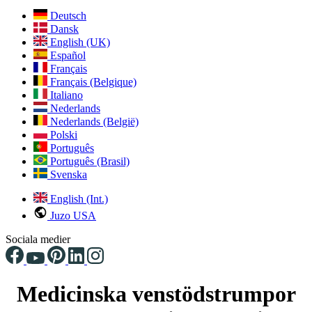
Deutsch
Dansk
English (UK)
Español
Français
Français (Belgique)
Italiano
Nederlands
Nederlands (België)
Polski
Português
Português (Brasil)
Svenska
English (Int.)
Juzo USA
Sociala medier
Medicinska venstödstrumpor