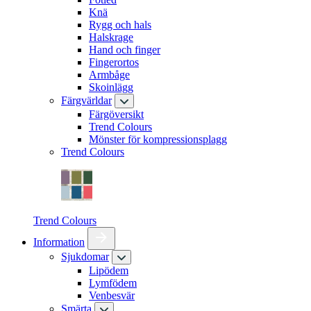
Knä
Rygg och hals
Halskrage
Hand och finger
Fingerortos
Armbåge
Skoinlägg
Färgvärldar
Färgöversikt
Trend Colours
Mönster för kompressionsplagg
Trend Colours
Trend Colours
Information
Sjukdomar
Lipödem
Lymfödem
Venbesvär
Smärta