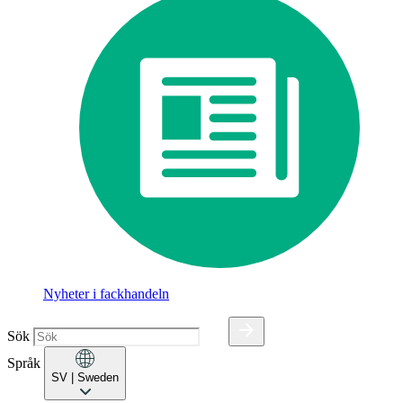
Nyheter i fackhandeln
Sök
Språk
SV
| Sweden