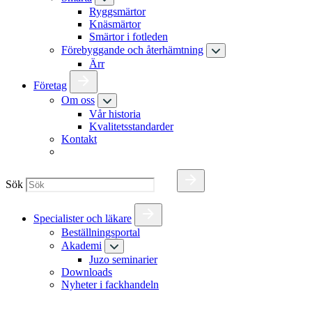
Ryggsmärtor
Knäsmärtor
Smärtor i fotleden
Förebyggande och återhämtning
Ärr
Företag
Om oss
Vår historia
Kvalitetsstandarder
Kontakt
Sök
Specialister och läkare
Beställningsportal
Akademi
Juzo seminarier
Downloads
Nyheter i fackhandeln