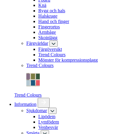
Knä
Rygg och hals
Halskrage
Hand och finger
Fingerortos
Armbåge
Skoinlägg
Färgvärldar
Färgöversikt
Trend Colours
Mönster för kompressionsplagg
Trend Colours
Trend Colours
Information
Sjukdomar
Lipödem
Lymfödem
Venbesvär
Smärta