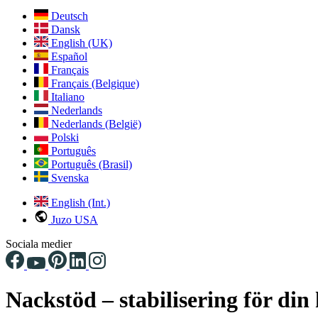
Deutsch
Dansk
English (UK)
Español
Français
Français (Belgique)
Italiano
Nederlands
Nederlands (België)
Polski
Português
Português (Brasil)
Svenska
English (Int.)
Juzo USA
Sociala medier
Nackstöd – stabilisering för din