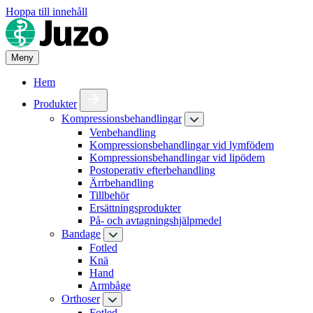
Hoppa till innehåll
Meny
Hem
Produkter
Kompressionsbehandlingar
Venbehandling
Kompressionsbehandlingar vid lymfödem
Kompressionsbehandlingar vid lipödem
Postoperativ efterbehandling
Ärrbehandling
Tillbehör
Ersättningsprodukter
På- och avtagningshjälpmedel
Bandage
Fotled
Knä
Hand
Armbåge
Orthoser
Fotled