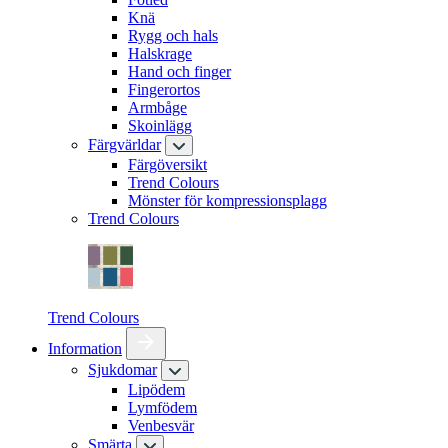
Knä
Rygg och hals
Halskrage
Hand och finger
Fingerortos
Armbåge
Skoinlägg
Färgvärldar
Färgöversikt
Trend Colours
Mönster för kompressionsplagg
Trend Colours
Trend Colours
Information
Sjukdomar
Lipödem
Lymfödem
Venbesvär
Smärta