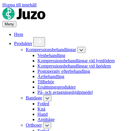
Hoppa till innehåll
Meny
Hem
Produkter
Kompressionsbehandlingar
Venbehandling
Kompressionsbehandlingar vid lymfödem
Kompressionsbehandlingar vid lipödem
Postoperativ efterbehandling
Ärrbehandling
Tillbehör
Ersättningsprodukter
På- och avtagningshjälpmedel
Bandage
Fotled
Knä
Hand
Armbåge
Orthoser
Fotled