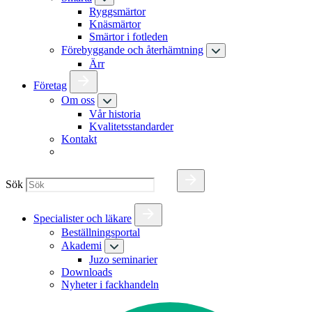
Ryggsmärtor
Knäsmärtor
Smärtor i fotleden
Förebyggande och återhämtning
Ärr
Företag
Om oss
Vår historia
Kvalitetsstandarder
Kontakt
Sök
Specialister och läkare
Beställningsportal
Akademi
Juzo seminarier
Downloads
Nyheter i fackhandeln