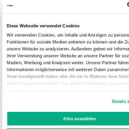
Diese Webseite verwendet Cookies
Wir verwenden Cookies, um Inhalte und Anzeigen zu persona
Funktionen für soziale Medien anbieten zu können und die Zug
unsere Website zu analysieren. Außerdem geben wir Informa
Ihrer Verwendung unserer Website an unsere Partner für soz
Medien, Werbung und Analysen weiter. Unsere Partner führe
Juzo Inspiration
Informationen möglicherweise mit weiteren Daten zusammen,
Jag vill ha snygga ben
ihnen bereitgestellt haben oder die sie im Rahmen Ihrer Nut
Dienste gesammelt haben. Sie geben Einwilligung zu unsere
Learn more
wenn Sie unsere Webseite weiterhin nutzen.
Weitere Informationen finden Sie in unserer
Datenschutzerk
Details 
Impressum
.
Alles auswählen