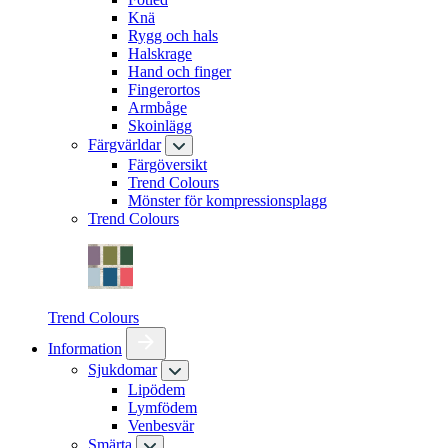
Knä
Rygg och hals
Halskrage
Hand och finger
Fingerortos
Armbåge
Skoinlägg
Färgvärldar
Färgöversikt
Trend Colours
Mönster för kompressionsplagg
Trend Colours
Trend Colours
Information
Sjukdomar
Lipödem
Lymfödem
Venbesvär
Smärta