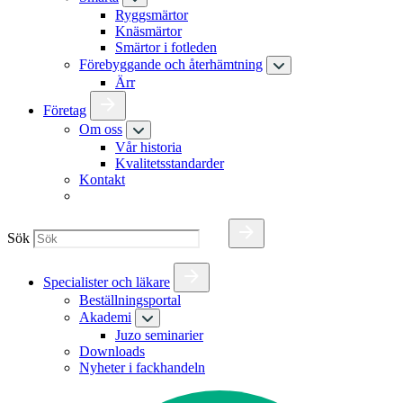
Ryggsmärtor
Knäsmärtor
Smärtor i fotleden
Förebyggande och återhämtning
Ärr
Företag
Om oss
Vår historia
Kvalitetsstandarder
Kontakt
Sök
Specialister och läkare
Beställningsportal
Akademi
Juzo seminarier
Downloads
Nyheter i fackhandeln