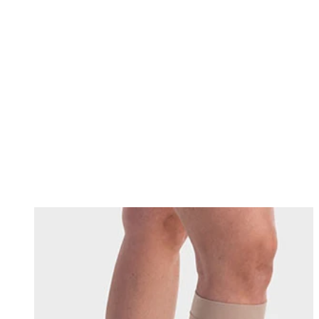
Changing this current slide of this carousel will change the current sli