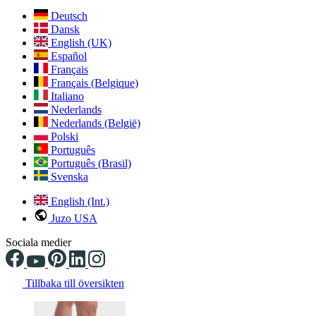
Deutsch
Dansk
English (UK)
Español
Français
Français (Belgique)
Italiano
Nederlands
Nederlands (België)
Polski
Português
Português (Brasil)
Svenska
English (Int.)
Juzo USA
Sociala medier
Tillbaka till översikten
Changing the current slide of this carousel will change the current sli