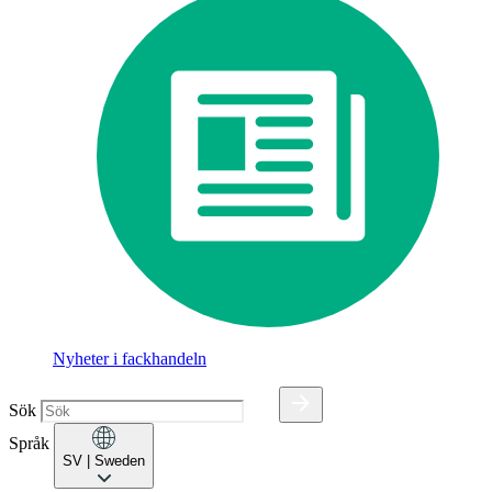
Nyheter i fackhandeln
Sök
Språk
SV
| Sweden