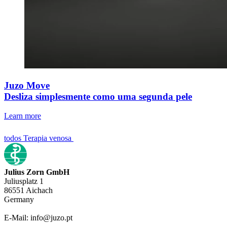
Juzo Move
Desliza simplesmente como uma segunda pele
Learn more
todos Terapia venosa
Julius Zorn GmbH
Juliusplatz 1
86551 Aichach
Germany
E-Mail: info@juzo.pt