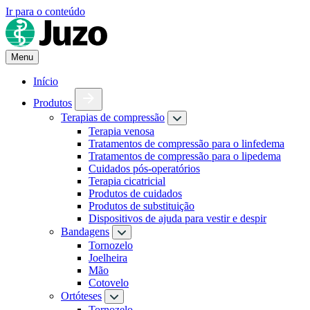
Ir para o conteúdo
Menu
Início
Produtos
Terapias de compressão
Terapia venosa
Tratamentos de compressão para o linfedema
Tratamentos de compressão para o lipedema
Cuidados pós-operatórios
Terapia cicatricial
Produtos de cuidados
Produtos de substituição
Dispositivos de ajuda para vestir e despir
Bandagens
Tornozelo
Joelheira
Mão
Cotovelo
Ortóteses
Tornozelo