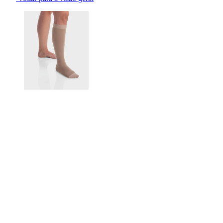
Changing the current slide of this carousel will change the current sli