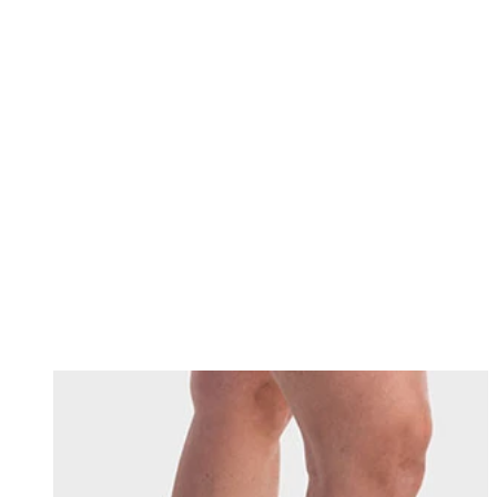
Changing this current slide of this carousel will change the current sli