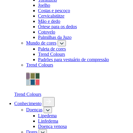
Joelho
Costas e pescoço
Cervicalstütze
Mão e dedo
Órtese para os dedos
Cotovelo
Palmilhas da Juzo
Mundo de cores
Paleta de cores
Trend Colours
Padrões para vestuário de compressão
Trend Colours
Trend Colours
Conhecimento
Doenças
Lipedema
Linfedema
Doença venosa
Dores