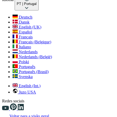
PT
| Portugal
Deutsch
Dansk
English (UK)
Español
Français
Français (Belgique)
Italiano
Nederlands
Nederlands (België)
Polski
Português
Português (Brasil)
Svenska
English (Int.)
Juzo USA
Redes sociais
Voltar para a visão geral