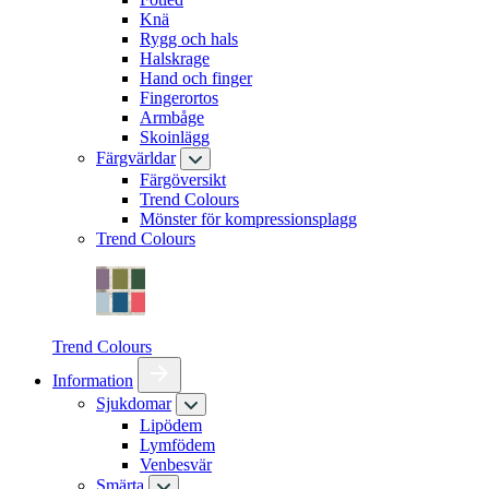
Knä
Rygg och hals
Halskrage
Hand och finger
Fingerortos
Armbåge
Skoinlägg
Färgvärldar
Färgöversikt
Trend Colours
Mönster för kompressionsplagg
Trend Colours
Trend Colours
Information
Sjukdomar
Lipödem
Lymfödem
Venbesvär
Smärta