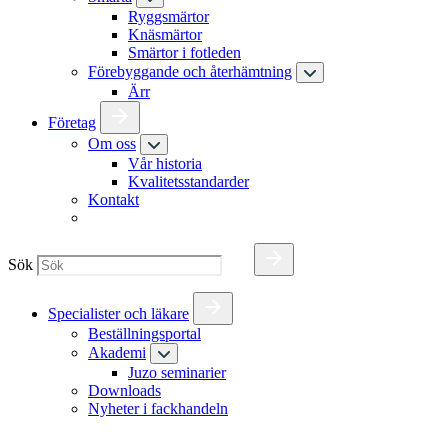
Ryggsmärtor
Knäsmärtor
Smärtor i fotleden
Förebyggande och återhämtning
Ärr
Företag
Om oss
Vår historia
Kvalitetsstandarder
Kontakt
Sök
Specialister och läkare
Beställningsportal
Akademi
Juzo seminarier
Downloads
Nyheter i fackhandeln