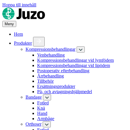
Hoppa till innehåll
Meny
Hem
Produkter
Kompressionsbehandlingar
Venbehandling
Kompressionsbehandlingar vid lymfödem
Kompressionsbehandlingar vid lipödem
Postoperativ efterbehandling
Ärrbehandling
Tillbehör
Ersättningsprodukter
På- och avtagningshjälpmedel
Bandage
Fotled
Knä
Hand
Armbåge
Orthoser
Fotled