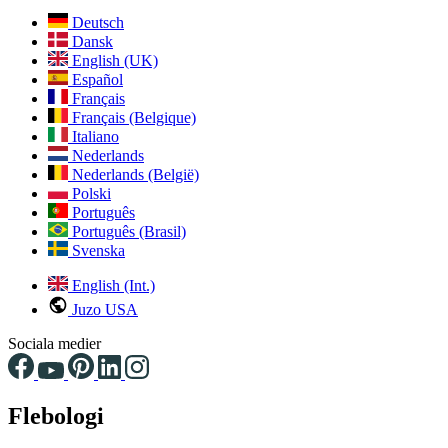
Deutsch
Dansk
English (UK)
Español
Français
Français (Belgique)
Italiano
Nederlands
Nederlands (België)
Polski
Português
Português (Brasil)
Svenska
English (Int.)
Juzo USA
Sociala medier
Flebologi