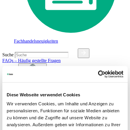
Fachhandelsneuigkeiten
Suche
FAQs – Häufig gestellte Fragen
Sprache
DE
| Germany
Deutsch
Dansk
Diese Webseite verwendet Cookies
English (UK)
Wir verwenden Cookies, um Inhalte und Anzeigen zu
Español
Français
personalisieren, Funktionen für soziale Medien anbieten
Français (Belgique)
zu können und die Zugriffe auf unsere Website zu
Italiano
analysieren. Außerdem geben wir Informationen zu Ihrer
Nederlands