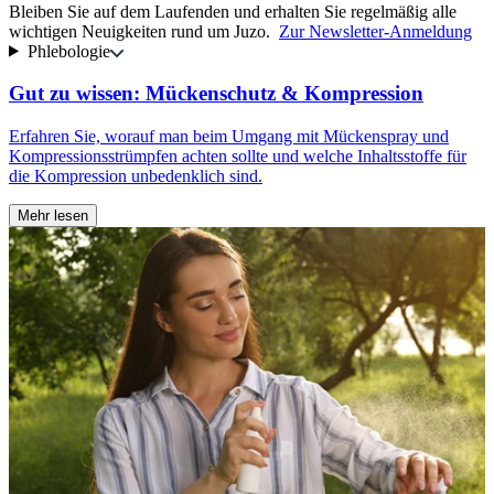
Bleiben Sie auf dem Laufenden und erhalten Sie regelmäßig alle
wichtigen Neuigkeiten rund um Juzo.
Zur Newsletter-Anmeldung
Phlebologie
Gut zu wissen: Mückenschutz & Kompression
Erfahren Sie, worauf man beim Umgang mit Mückenspray und
S
Kompressionsstrümpfen achten sollte und welche Inhaltsstoffe für
B
die Kompression unbedenklich sind.
K
Mehr lesen