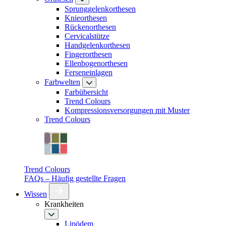
Sprunggelenkorthesen
Knieorthesen
Rückenorthesen
Cervicalstütze
Handgelenkorthesen
Fingerorthesen
Ellenbogenorthesen
Ferseneinlagen
Farbwelten
Farbübersicht
Trend Colours
Kompressionsversorgungen mit Muster
Trend Colours
Trend Colours
FAQs – Häufig gestellte Fragen
Wissen
Krankheiten
Lipödem