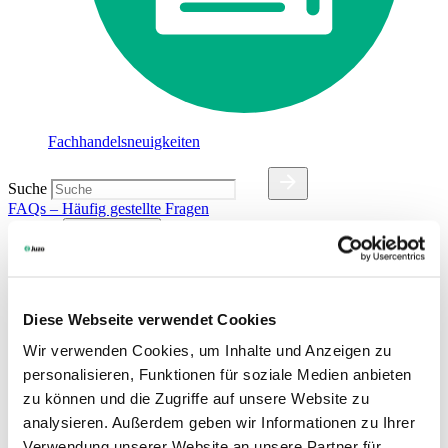
Fachhandelsneuigkeiten
Suche
FAQs – Häufig gestellte Fragen
Sprache
DE
| Germany
Deutsch
Diese Webseite verwendet Cookies
Dansk
English (UK)
Wir verwenden Cookies, um Inhalte und Anzeigen zu
Español
personalisieren, Funktionen für soziale Medien anbieten
Français
zu können und die Zugriffe auf unsere Website zu
Français (Belgique)
Italiano
analysieren. Außerdem geben wir Informationen zu Ihrer
Nederlands
Verwendung unserer Website an unsere Partner für