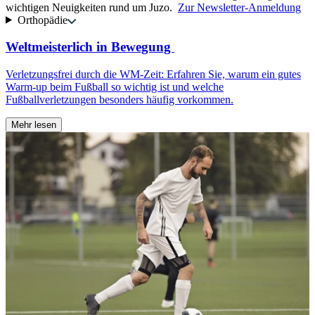
wichtigen Neuigkeiten rund um Juzo.
Zur Newsletter-Anmeldung
Orthopädie
Weltmeisterlich in Bewegung
Verletzungsfrei durch die WM-Zeit: Erfahren Sie, warum ein gutes
Warm-up beim Fußball so wichtig ist und welche
W
Fußballverletzungen besonders häufig vorkommen.
s
H
Mehr lesen