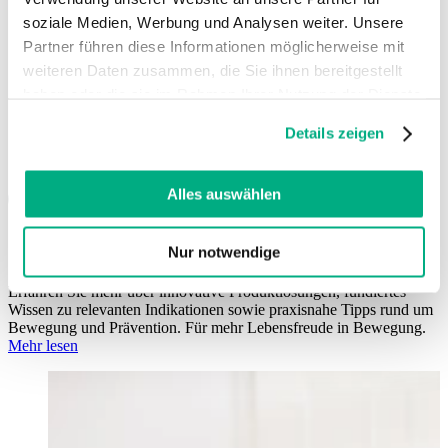
Nederlands (België)
soziale Medien, Werbung und Analysen weiter. Unsere
Polski
Português
Partner führen diese Informationen möglicherweise mit
Português (Brasil)
weiteren Daten zusammen, die Sie ihnen bereitgestellt
Svenska
haben oder die sie im Rahmen Ihrer Nutzung der Dienste
gesammelt haben. Sie geben Einwilligung zu unseren
English (Int.)
Details zeigen
Cookies, wenn Sie unsere Webseite weiterhin nutzen.
Juzo USA
Weitere Informationen finden Sie in
Social Media
unserer
Datenschutzerklärung
und
Impressum
.
Alles auswählen
Orthopädie
Nur notwendige
Erfahren Sie mehr über innovative Produktlösungen, fundiertes
Wissen zu relevanten Indikationen sowie praxisnahe Tipps rund um
Bewegung und Prävention. Für mehr Lebensfreude in Bewegung.
Mehr lesen