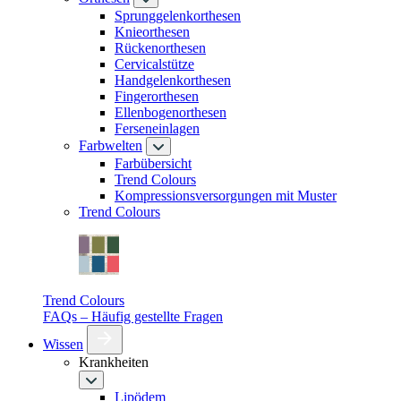
Sprunggelenkorthesen
Knieorthesen
Rückenorthesen
Cervicalstütze
Handgelenkorthesen
Fingerorthesen
Ellenbogenorthesen
Ferseneinlagen
Farbwelten
Farbübersicht
Trend Colours
Kompressionsversorgungen mit Muster
Trend Colours
Trend Colours
FAQs – Häufig gestellte Fragen
Wissen
Krankheiten
Lipödem