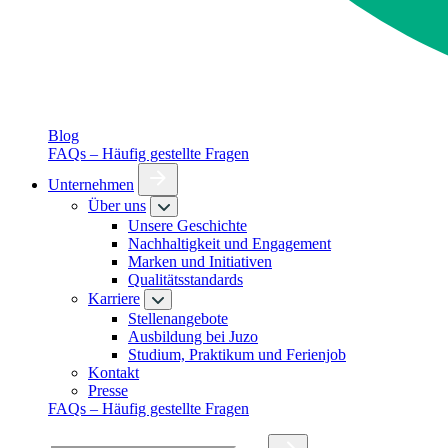
Blog
FAQs – Häufig gestellte Fragen
Unternehmen
Über uns
Unsere Geschichte
Nachhaltigkeit und Engagement
Marken und Initiativen
Qualitätsstandards
Karriere
Stellenangebote
Ausbildung bei Juzo
Studium, Praktikum und Ferienjob
Kontakt
Presse
FAQs – Häufig gestellte Fragen