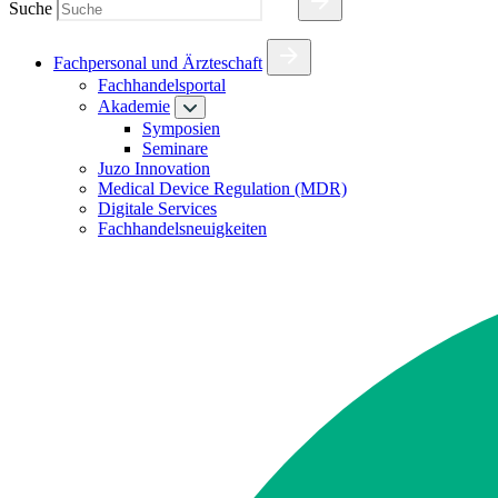
Suche
Fachpersonal und Ärzteschaft
Fachhandelsportal
Akademie
Symposien
Seminare
Juzo Innovation
Medical Device Regulation (MDR)
Digitale Services
Fachhandelsneuigkeiten