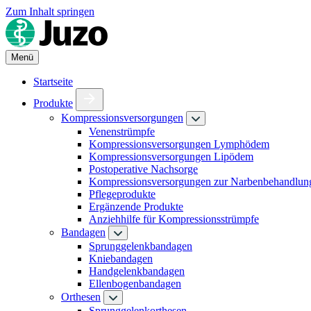
Zum Inhalt springen
Menü
Startseite
Produkte
Kompressionsversorgungen
Venenstrümpfe
Kompressionsversorgungen Lymphödem
Kompressionsversorgungen Lipödem
Postoperative Nachsorge
Kompressionsversorgungen zur Narbenbehandlun
Pflegeprodukte
Ergänzende Produkte
Anziehhilfe für Kompressionsstrümpfe
Bandagen
Sprunggelenkbandagen
Kniebandagen
Handgelenkbandagen
Ellenbogenbandagen
Orthesen
Sprunggelenkorthesen