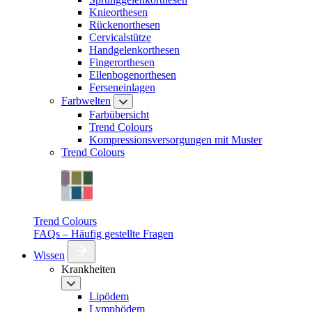
Knieorthesen
Rückenorthesen
Cervicalstütze
Handgelenkorthesen
Fingerorthesen
Ellenbogenorthesen
Ferseneinlagen
Farbwelten
Farbübersicht
Trend Colours
Kompressionsversorgungen mit Muster
Trend Colours
Trend Colours
FAQs – Häufig gestellte Fragen
Wissen
Krankheiten
Lipödem
Lymphödem