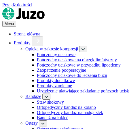
Przejdź do treści
Menu
Strona główna
Produkty
Opieka w zakresie kompresji
Pończochy uciskowe
Pończochy uciskowe na obrzęk limfatyczny
Pończochy uciskowe w przypadku lipoedemy
Zaopatrzenie pooperacyjne
Pończochy uciskowe do leczenia blizn
Produkty dodatkowe
Produkty zamienne
Urządzenie ułatwiające zakładanie pończoch uci
Bandaże
Staw skokowy
Ortopedyczny bandaż na kolano
Ortopedyczny bandaż na nadgarstek
Bandaż na łokieć
Ortezy
Orteza stawu skokowego