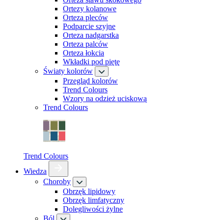
Ortezy kolanowe
Orteza pleców
Podparcie szyjne
Orteza nadgarstka
Orteza palców
Orteza łokcia
Wkładki pod piętę
Światy kolorów
Przegląd kolorów
Trend Colours
Wzory na odzież uciskową
Trend Colours
Trend Colours
Wiedza
Choroby
Obrzęk lipidowy
Obrzęk limfatyczny
Dolegliwości żylne
Ból