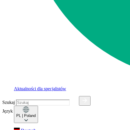
Aktualności dla specjalistów
Szukaj
Język
PL
| Poland