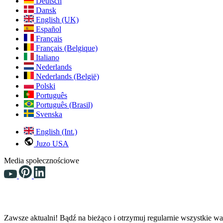
Deutsch
Dansk
English (UK)
Español
Français
Français (Belgique)
Italiano
Nederlands
Nederlands (België)
Polski
Português
Português (Brasil)
Svenska
English (Int.)
Juzo USA
Media społecznościowe
Zawsze aktualni! Bądź na bieżąco i otrzymuj regularnie wszystkie w