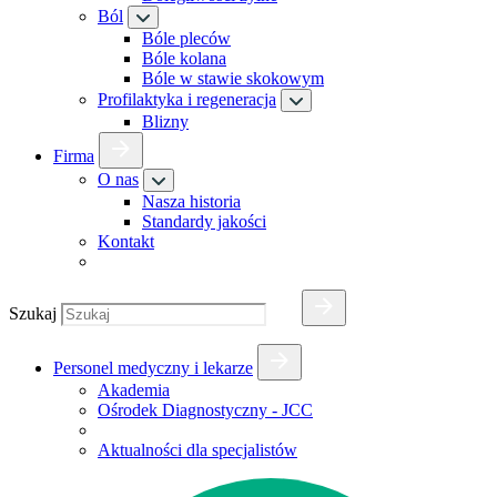
Ból
Bóle pleców
Bóle kolana
Bóle w stawie skokowym
Profilaktyka i regeneracja
Blizny
Firma
O nas
Nasza historia
Standardy jakości
Kontakt
Szukaj
Personel medyczny i lekarze
Akademia
Ośrodek Diagnostyczny - JCC
Aktualności dla specjalistów