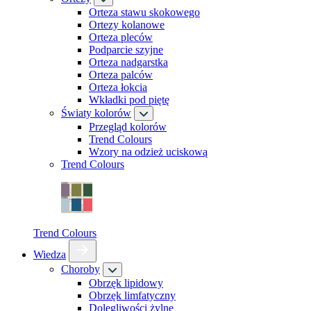
Orteza stawu skokowego
Ortezy kolanowe
Orteza pleców
Podparcie szyjne
Orteza nadgarstka
Orteza palców
Orteza łokcia
Wkładki pod piętę
Światy kolorów
Przegląd kolorów
Trend Colours
Wzory na odzież uciskową
Trend Colours
Trend Colours
Wiedza
Choroby
Obrzęk lipidowy
Obrzęk limfatyczny
Dolegliwości żylne