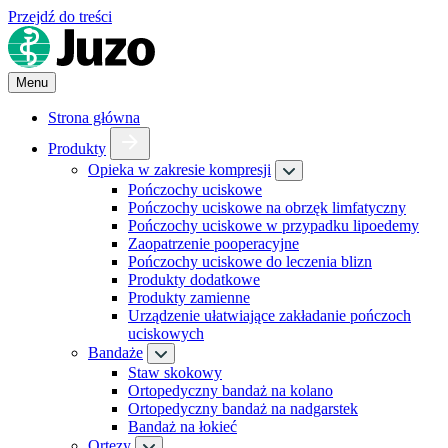
Przejdź do treści
Menu
Strona główna
Produkty
Opieka w zakresie kompresji
Pończochy uciskowe
Pończochy uciskowe na obrzęk limfatyczny
Pończochy uciskowe w przypadku lipoedemy
Zaopatrzenie pooperacyjne
Pończochy uciskowe do leczenia blizn
Produkty dodatkowe
Produkty zamienne
Urządzenie ułatwiające zakładanie pończoch
uciskowych
Bandaże
Staw skokowy
Ortopedyczny bandaż na kolano
Ortopedyczny bandaż na nadgarstek
Bandaż na łokieć
Ortezy