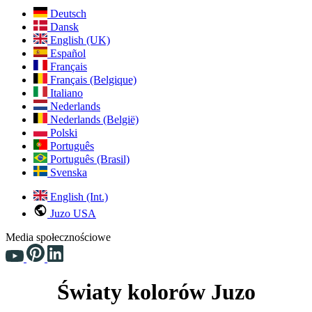
Deutsch
Dansk
English (UK)
Español
Français
Français (Belgique)
Italiano
Nederlands
Nederlands (België)
Polski
Português
Português (Brasil)
Svenska
English (Int.)
Juzo USA
Media społecznościowe
Światy kolorów Juzo