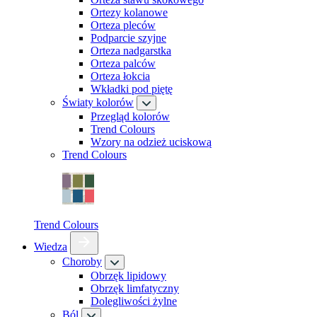
Ortezy kolanowe
Orteza pleców
Podparcie szyjne
Orteza nadgarstka
Orteza palców
Orteza łokcia
Wkładki pod piętę
Światy kolorów
Przegląd kolorów
Trend Colours
Wzory na odzież uciskową
Trend Colours
Trend Colours
Wiedza
Choroby
Obrzęk lipidowy
Obrzęk limfatyczny
Dolegliwości żylne
Ból