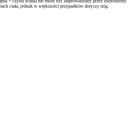
 Lympha = czysta woda) nie może być odprowadzany przez uszkodzony
onach ciała, jednak w większości przypadków dotyczy nóg.