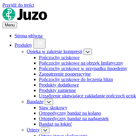
Przejdź do treści
Menu
Strona główna
Produkty
Opieka w zakresie kompresji
Pończochy uciskowe
Pończochy uciskowe na obrzęk limfatyczny
Pończochy uciskowe w przypadku lipoedemy
Zaopatrzenie pooperacyjne
Pończochy uciskowe do leczenia blizn
Produkty dodatkowe
Produkty zamienne
Urządzenie ułatwiające zakładanie pończoch uci
Bandaże
Staw skokowy
Ortopedyczny bandaż na kolano
Ortopedyczny bandaż na nadgarstek
Bandaż na łokieć
Ortezy
Orteza stawu skokowego