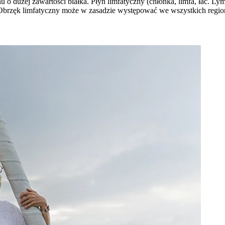
u o dużej zawartości białka. Płyn limfatyczny (chłonka, limfa, łac.
j. Obrzęk limfatyczny może w zasadzie występować we wszystkich regi