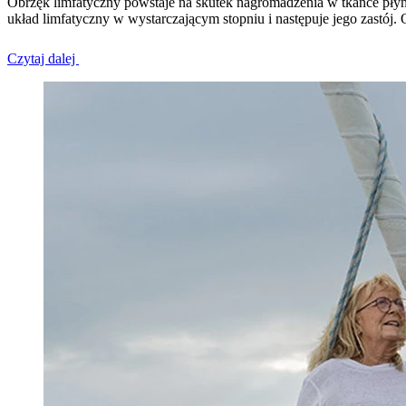
Obrzęk limfatyczny powstaje na skutek nagromadzenia w tkance płyn
układ limfatyczny w wystarczającym stopniu i następuje jego zastó
Czytaj dalej