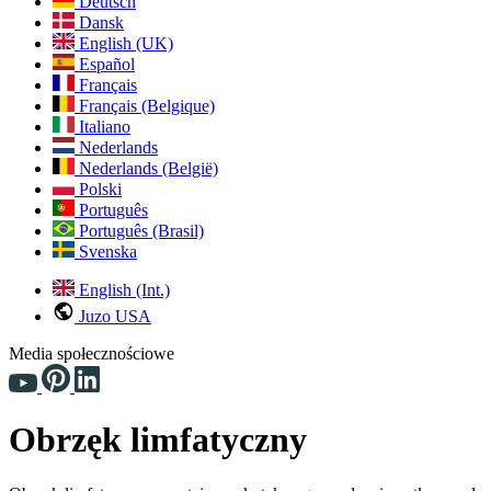
Deutsch
Dansk
English (UK)
Español
Français
Français (Belgique)
Italiano
Nederlands
Nederlands (België)
Polski
Português
Português (Brasil)
Svenska
English (Int.)
Juzo USA
Media społecznościowe
Obrzęk limfatyczny