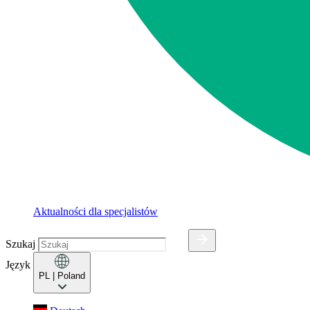
Aktualności dla specjalistów
Szukaj
Język
PL
| Poland