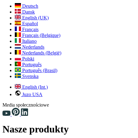
Deutsch
Dansk
English (UK)
Español
Français
Français (Belgique)
Italiano
Nederlands
Nederlands (België)
Polski
Português
Português (Brasil)
Svenska
English (Int.)
Juzo USA
Media społecznościowe
Nasze produkty