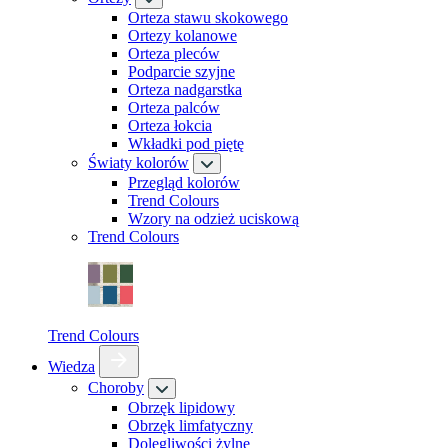
Orteza stawu skokowego
Ortezy kolanowe
Orteza pleców
Podparcie szyjne
Orteza nadgarstka
Orteza palców
Orteza łokcia
Wkładki pod piętę
Światy kolorów
Przegląd kolorów
Trend Colours
Wzory na odzież uciskową
Trend Colours
Trend Colours
Wiedza
Choroby
Obrzęk lipidowy
Obrzęk limfatyczny
Dolegliwości żylne