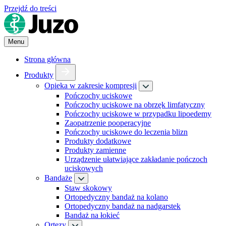
Przejdź do treści
Menu
Strona główna
Produkty
Opieka w zakresie kompresji
Pończochy uciskowe
Pończochy uciskowe na obrzęk limfatyczny
Pończochy uciskowe w przypadku lipoedemy
Zaopatrzenie pooperacyjne
Pończochy uciskowe do leczenia blizn
Produkty dodatkowe
Produkty zamienne
Urządzenie ułatwiające zakładanie pończoch
uciskowych
Bandaże
Staw skokowy
Ortopedyczny bandaż na kolano
Ortopedyczny bandaż na nadgarstek
Bandaż na łokieć
Ortezy