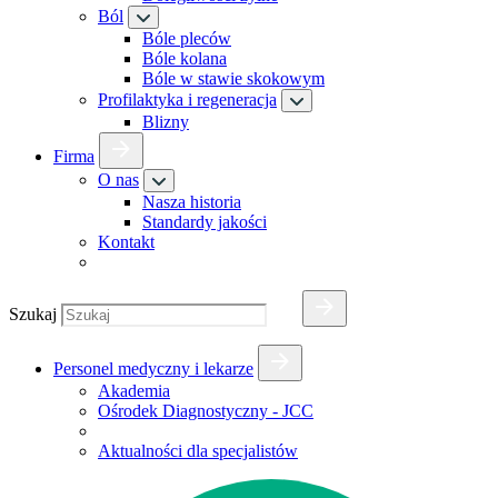
Ból
Bóle pleców
Bóle kolana
Bóle w stawie skokowym
Profilaktyka i regeneracja
Blizny
Firma
O nas
Nasza historia
Standardy jakości
Kontakt
Szukaj
Personel medyczny i lekarze
Akademia
Ośrodek Diagnostyczny - JCC
Aktualności dla specjalistów