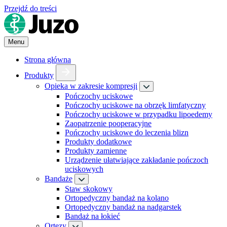
Przejdź do treści
Menu
Strona główna
Produkty
Opieka w zakresie kompresji
Pończochy uciskowe
Pończochy uciskowe na obrzęk limfatyczny
Pończochy uciskowe w przypadku lipoedemy
Zaopatrzenie pooperacyjne
Pończochy uciskowe do leczenia blizn
Produkty dodatkowe
Produkty zamienne
Urządzenie ułatwiające zakładanie pończoch
uciskowych
Bandaże
Staw skokowy
Ortopedyczny bandaż na kolano
Ortopedyczny bandaż na nadgarstek
Bandaż na łokieć
Ortezy