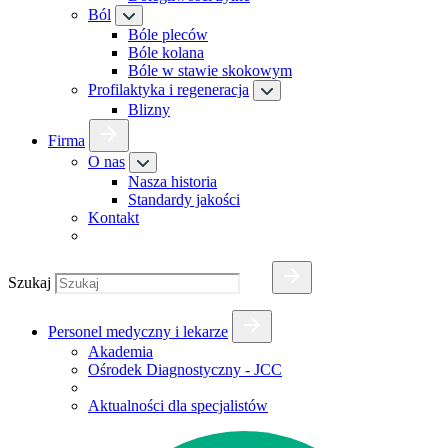
Ból
Bóle pleców
Bóle kolana
Bóle w stawie skokowym
Profilaktyka i regeneracja
Blizny
Firma
O nas
Nasza historia
Standardy jakości
Kontakt
Szukaj
Personel medyczny i lekarze
Akademia
Ośrodek Diagnostyczny - JCC
Aktualności dla specjalistów