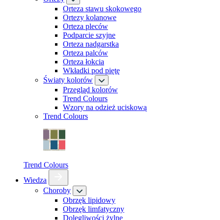
Orteza stawu skokowego
Ortezy kolanowe
Orteza pleców
Podparcie szyjne
Orteza nadgarstka
Orteza palców
Orteza łokcia
Wkładki pod piętę
Światy kolorów
Przegląd kolorów
Trend Colours
Wzory na odzież uciskową
Trend Colours
Trend Colours
Wiedza
Choroby
Obrzęk lipidowy
Obrzęk limfatyczny
Dolegliwości żylne