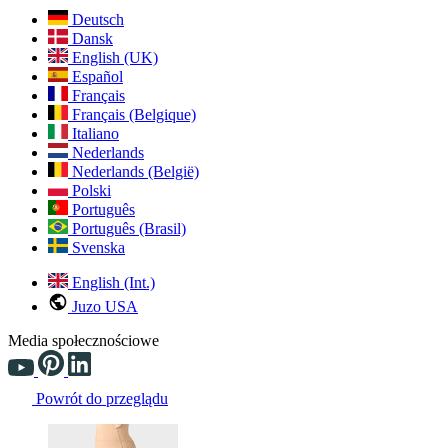
Deutsch
Dansk
English (UK)
Español
Français
Français (Belgique)
Italiano
Nederlands
Nederlands (België)
Polski
Português
Português (Brasil)
Svenska
English (Int.)
Juzo USA
Media społecznościowe
Powrót do przeglądu
Changing the current slide of this carousel will change the current sli