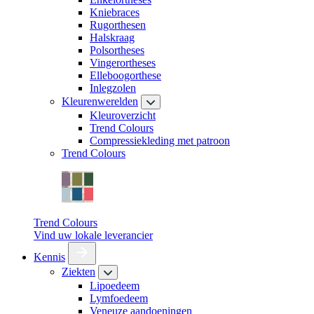
Kniebraces
Rugorthesen
Halskraag
Polsortheses
Vingerortheses
Elleboogorthese
Inlegzolen
Kleurenwerelden
Kleuroverzicht
Trend Colours
Compressiekleding met patroon
Trend Colours
Trend Colours
Vind uw lokale leverancier
Kennis
Ziekten
Lipoedeem
Lymfoedeem
Veneuze aandoeningen