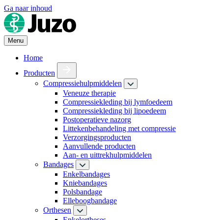
Ga naar inhoud
Menu
Home
Producten
Compressiehulpmiddelen
Veneuze therapie
Compressiekleding bij lymfoedeem
Compressiekleding bij lipoedeem
Postoperatieve nazorg
Littekenbehandeling met compressie
Verzorgingsproducten
Aanvullende producten
Aan- en uittrekhulpmiddelen
Bandages
Enkelbandages
Kniebandages
Polsbandage
Elleboogbandage
Orthesen
Enkelortheses