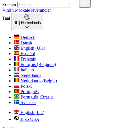
Zoeken
Vind uw lokale leverancier
Taal
NL
| Netherlands
Deutsch
Dansk
English (UK)
Español
Français
Français (Belgique)
Italiano
Nederlands
Nederlands (België)
Polski
Português
Português (Brasil)
Svenska
English (Int.)
Juzo USA