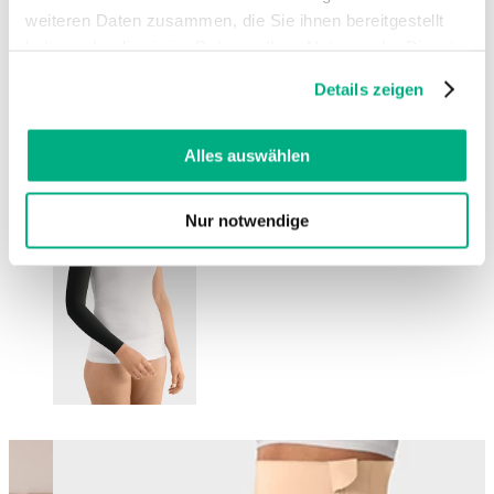
weiteren Daten zusammen, die Sie ihnen bereitgestellt
haben oder die sie im Rahmen Ihrer Nutzung der Dienste
gesammelt haben. Sie geben Einwilligung zu unseren
Details zeigen
Cookies, wenn Sie unsere Webseite weiterhin nutzen.
Weitere Informationen finden Sie in
unserer
Datenschutzerklärung
und
Impressum
.
Alles auswählen
Nur notwendige
Changing this current slide of this carousel will change the current sli