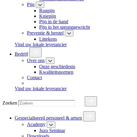
Pijn
Rugpijn
Kniepijn
Pijn in de hand
Pijn in het spronggewricht
Preventie & herstel
Littekens
Vind uw lokale leverancier
Bedrijf
Over ons
Onze geschiedenis
Kwaliteitsnormen
Contact
Vind uw lokale leverancier
Zoeken
Gespecialiseerd personeel & artsen
Academy
Juzo Seminar
Downloads