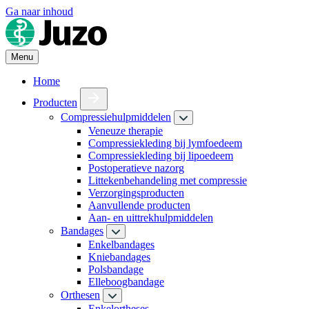
Ga naar inhoud
Menu
Home
Producten
Compressiehulpmiddelen
Veneuze therapie
Compressiekleding bij lymfoedeem
Compressiekleding bij lipoedeem
Postoperatieve nazorg
Littekenbehandeling met compressie
Verzorgingsproducten
Aanvullende producten
Aan- en uittrekhulpmiddelen
Bandages
Enkelbandages
Kniebandages
Polsbandage
Elleboogbandage
Orthesen
Enkelortheses