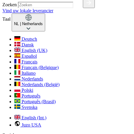
Zoeken
Vind uw lokale leverancier
Taal
NL
| Netherlands
Deutsch
Dansk
English (UK)
Español
Français
Français (Belgique)
Italiano
Nederlands
Nederlands (België)
Polski
Português
Português (Brasil)
Svenska
English (Int.)
Juzo USA