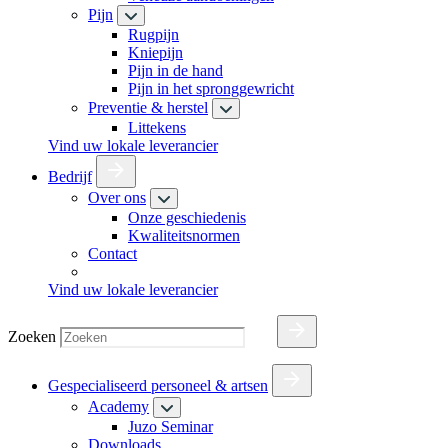
Pijn
Rugpijn
Kniepijn
Pijn in de hand
Pijn in het spronggewricht
Preventie & herstel
Littekens
Vind uw lokale leverancier
Bedrijf
Over ons
Onze geschiedenis
Kwaliteitsnormen
Contact
Vind uw lokale leverancier
Zoeken
Gespecialiseerd personeel & artsen
Academy
Juzo Seminar
Downloads