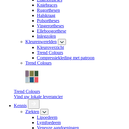
Kniebraces
Rugorthesen
Halskraag
Polsortheses
Vingerortheses
Elleboogorthese
Inlegzolen
Kleurenwerelden
Kleuroverzicht
Trend Colours
Compressiekleding met patroon
Trend Colours
Trend Colours
Vind uw lokale leverancier
Kennis
Ziekten
Lipoedeem
Lymfoedeem
Veneuze aandoeningen