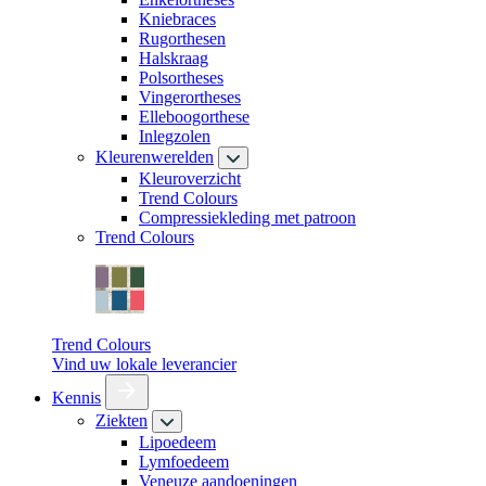
Kniebraces
Rugorthesen
Halskraag
Polsortheses
Vingerortheses
Elleboogorthese
Inlegzolen
Kleurenwerelden
Kleuroverzicht
Trend Colours
Compressiekleding met patroon
Trend Colours
Trend Colours
Vind uw lokale leverancier
Kennis
Ziekten
Lipoedeem
Lymfoedeem
Veneuze aandoeningen