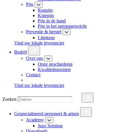
Pijn
Rugpijn
Kniepijn
Pijn in de hand
Pijn in het spronggewricht
Preventie & herstel
Littekens
Vind uw lokale leverancier
Bedrijf
Over ons
Onze geschiedenis
Kwaliteitsnormen
Contact
Vind uw lokale leverancier
Zoeken
Gespecialiseerd personeel & artsen
Academy
Juzo Seminar
Downloads