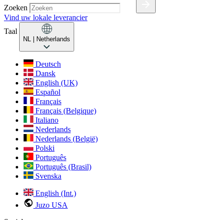
Zoeken
Vind uw lokale leverancier
Taal
NL
| Netherlands
Deutsch
Dansk
English (UK)
Español
Français
Français (Belgique)
Italiano
Nederlands
Nederlands (België)
Polski
Português
Português (Brasil)
Svenska
English (Int.)
Juzo USA