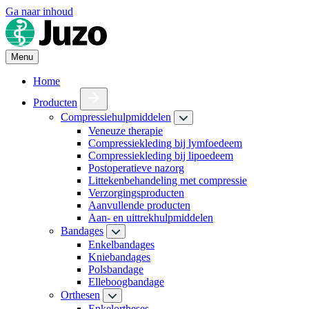
Ga naar inhoud
Menu
Home
Producten
Compressiehulpmiddelen
Veneuze therapie
Compressiekleding bij lymfoedeem
Compressiekleding bij lipoedeem
Postoperatieve nazorg
Littekenbehandeling met compressie
Verzorgingsproducten
Aanvullende producten
Aan- en uittrekhulpmiddelen
Bandages
Enkelbandages
Kniebandages
Polsbandage
Elleboogbandage
Orthesen
Enkelortheses