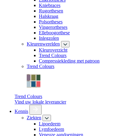
Kniebraces
Rugorthesen
Halskraag
Polsortheses
Vingerortheses
Elleboogorthese
Inlegzolen
Kleurenwerelden
Kleuroverzicht
Trend Colours
Compressiekleding met patroon
Trend Colours
Trend Colours
Vind uw lokale leverancier
Kennis
Ziekten
Lipoedeem
Lymfoedeem
Veneuze aandoeningen