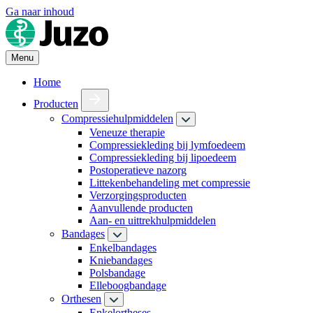
Ga naar inhoud
Menu
Home
Producten
Compressiehulpmiddelen
Veneuze therapie
Compressiekleding bij lymfoedeem
Compressiekleding bij lipoedeem
Postoperatieve nazorg
Littekenbehandeling met compressie
Verzorgingsproducten
Aanvullende producten
Aan- en uittrekhulpmiddelen
Bandages
Enkelbandages
Kniebandages
Polsbandage
Elleboogbandage
Orthesen
Enkelortheses