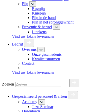
Pijn
Rugpijn
Kniepijn
Pijn in de hand
Pijn in het spronggewricht
Preventie & herstel
Littekens
Vind uw lokale leverancier
Bedrijf
Over ons
Onze geschiedenis
Kwaliteitsnormen
Contact
Vind uw lokale leverancier
Zoeken
Gespecialiseerd personeel & artsen
Academy
Juzo Seminar
Downloads