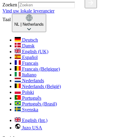
Zoeken
Vind uw lokale leverancier
Taal
NL
| Netherlands
Deutsch
Dansk
English (UK)
Español
Français
Français (Belgique)
Italiano
Nederlands
Nederlands (België)
Polski
Português
Português (Brasil)
Svenska
English (Int.)
Juzo USA