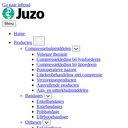
Ga naar inhoud
Menu
Home
Producten
Compressiehulpmiddelen
Veneuze therapie
Compressiekleding bij lymfoedeem
Compressiekleding bij lipoedeem
Postoperatieve nazorg
Littekenbehandeling met compressie
Verzorgingsproducten
Aanvullende producten
Aan- en uittrekhulpmiddelen
Bandages
Enkelbandages
Kniebandages
Polsbandage
Elleboogbandage
Orthesen
Enkelortheses