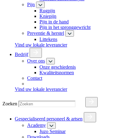
Pijn
Rugpijn
Kniepijn
Pijn in de hand
Pijn in het spronggewricht
Preventie & herstel
Littekens
Vind uw lokale leverancier
Bedrijf
Over ons
Onze geschiedenis
Kwaliteitsnormen
Contact
Vind uw lokale leverancier
Zoeken
Gespecialiseerd personeel & artsen
Academy
Juzo Seminar
Downloads