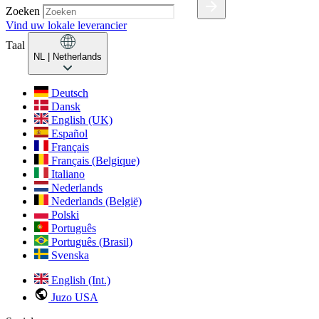
Zoeken
Vind uw lokale leverancier
Taal
NL
| Netherlands
Deutsch
Dansk
English (UK)
Español
Français
Français (Belgique)
Italiano
Nederlands
Nederlands (België)
Polski
Português
Português (Brasil)
Svenska
English (Int.)
Juzo USA