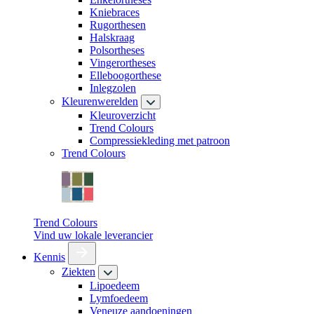
Kniebraces
Rugorthesen
Halskraag
Polsortheses
Vingerortheses
Elleboogorthese
Inlegzolen
Kleurenwerelden
Kleuroverzicht
Trend Colours
Compressiekleding met patroon
Trend Colours
Trend Colours
Vind uw lokale leverancier
Kennis
Ziekten
Lipoedeem
Lymfoedeem
Veneuze aandoeningen