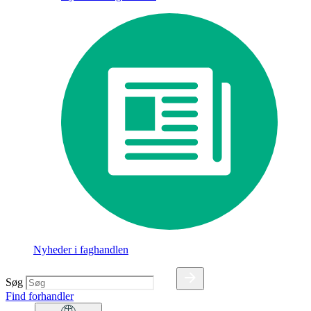
Nyheder i faghandlen
Søg
Find forhandler