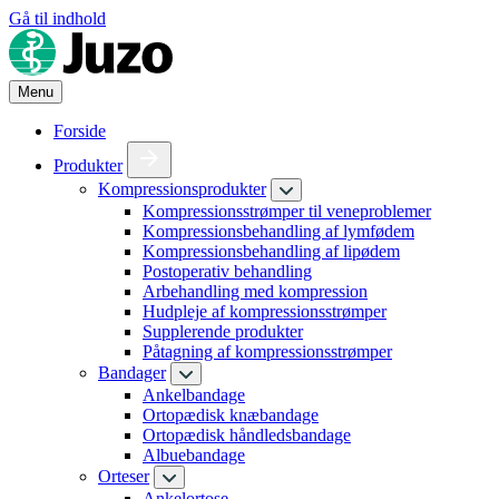
Gå til indhold
Menu
Forside
Produkter
Kompressionsprodukter
Kompressionsstrømper til veneproblemer
Kompressionsbehandling af lymfødem
Kompressionsbehandling af lipødem
Postoperativ behandling
Arbehandling med kompression
Hudpleje af kompressionsstrømper
Supplerende produkter
Påtagning af kompressionsstrømper
Bandager
Ankelbandage
Ortopædisk knæbandage
Ortopædisk håndledsbandage
Albuebandage
Orteser
Ankelortose