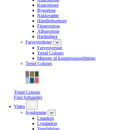
Knæortoser
Rygortose
Nakkestøtte
Håndledsorteser
Fingerortose
Albueortose
Hælindlæg
Farveverdener
Farveoversigt
Trend Colours
Mønstre til kompressionsfittings
Trend Colours
Trend Colours
Find forhandler
Viden
Sygdomme
Lipødem
Lymfødem
Venelidelser