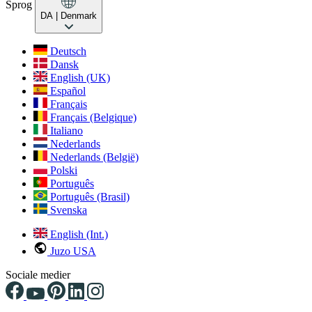
Sprog
DA
| Denmark
Deutsch
Dansk
English (UK)
Español
Français
Français (Belgique)
Italiano
Nederlands
Nederlands (België)
Polski
Português
Português (Brasil)
Svenska
English (Int.)
Juzo USA
Sociale medier