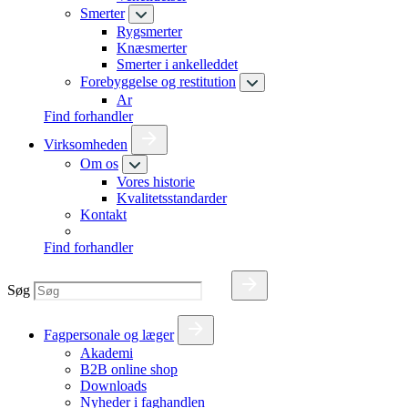
Smerter
Rygsmerter
Knæsmerter
Smerter i ankelleddet
Forebyggelse og restitution
Ar
Find forhandler
Virksomheden
Om os
Vores historie
Kvalitetsstandarder
Kontakt
Find forhandler
Søg
Fagpersonale og læger
Akademi
B2B online shop
Downloads
Nyheder i faghandlen