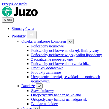
Przejdź do treści
Menu
Strona główna
Produkty
Opieka w zakresie kompresji
Pończochy uciskowe
Pończochy uciskowe na obrzęk limfatyczny
Pończochy uciskowe w przypadku lipoedemy
Zaopatrzenie pooperacyjne
Pończochy uciskowe do leczenia blizn
Produkty dodatkowe
Produkty zamienne
Urządzenie ułatwiające zakładanie pończoch
uciskowych
Bandaże
Staw skokowy
Ortopedyczny bandaż na kolano
Ortopedyczny bandaż na nadgarstek
Bandaż na łokieć
Ortezy