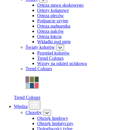
Orteza stawu skokowego
Ortezy kolanowe
Orteza pleców
Podparcie szyjne
Orteza nadgarstka
Orteza palców
Orteza łokcia
Wkładki pod piętę
Światy kolorów
Przegląd kolorów
Trend Colours
Wzory na odzież uciskową
Trend Colours
Trend Colours
Wiedza
Choroby
Obrzęk lipidowy
Obrzęk limfatyczny
Dolegliwości żylne