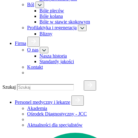
Ból
Bóle pleców
Bóle kolana
Bóle w stawie skokowym
Profilaktyka i regeneracja
Blizny
Firma
O nas
Nasza historia
Standardy jakości
Kontakt
Szukaj
Personel medyczny i lekarze
Akademia
Ośrodek Diagnostyczny - JCC
Aktualności dla specjalistów