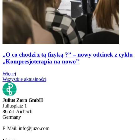
„O co chodzi z tą fizyką ?” – nowy odcinek z cyklu
„Kompresjoterapia na nowo”
Więcej
Wszystkie aktualności
Julius Zorn GmbH
Juliusplatz 1
86551 Aichach
Germany
E-Mail: info@juzo.com