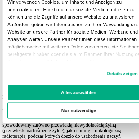
Wir verwenden Cookies, um Inhalte und Anzeigen zu
personalisieren, Funktionen für soziale Medien anbieten zu
können und die Zugriffe auf unsere Website zu analysieren.
Außerdem geben wir Informationen zu Ihrer Verwendung uns
Website an unsere Partner für soziale Medien, Werbung und
Analysen weiter. Unsere Partner führen diese Informationen
möglicherweise mit weiteren Daten zusammen, die Sie ihne
bereitgestellt haben oder die sie im Rahmen Ihrer Nutzung d
Dienste gesammelt haben. Sie geben Einwilligung zu unsere
Cookies, wenn Sie unsere Webseite weiterhin nutzen.
Details zeigen
Weitere Informationen finden Sie in
unserer
Datenschutzerklärung
und
Impressum
.
Pozostała część przypadków to pacjenci z pierwotnym obrzękiem
Alles auswählen
limfatycznym oraz pourazowym i pozapalnym obrzękiem
limfatycznym. Przyczyny obrzęku limfatycznego mogą być różne,
ale często jest on związany z problemami w strukturze układu
Nur notwendige
limfatycznego. Może on wynikać z wad wrodzonych, urazów lub
infekcji. Obrzęk o charakterze przewlekłym może być
spowodowany zarówno przewlekłą niewydolnością żylną
(przewlekłe nadciśnienie żylne), jak i chirurgią onkologiczną i
radioterapią, podczas których doszło do uszkodzenia naczyń