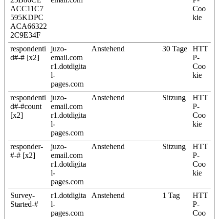
ACC11C7
Coo
595KDPC
kie
ACA66322
2C9E34F
respondenti
juzo-
Anstehend
30 Tage
HTT
d#-# [x2]
email.com
P-
r1.dotdigita
Coo
l-
kie
pages.com
respondenti
juzo-
Anstehend
Sitzung
HTT
d#-#count
email.com
P-
[x2]
r1.dotdigita
Coo
l-
kie
pages.com
responder-
juzo-
Anstehend
Sitzung
HTT
#-# [x2]
email.com
P-
r1.dotdigita
Coo
l-
kie
pages.com
Survey-
r1.dotdigita
Anstehend
1 Tag
HTT
Started-#
l-
P-
pages.com
Coo