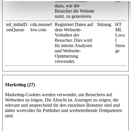
statistische Daten
kie
dazu, wie der
Besucher die Website
nutzt, zu generieren.
mf_initialD
cdn.mousef
Registriert Daten auf
Sitzung
HT
omQueue
low.com
dem Webseite-
ML
Verhalten der
Loca
Besucher. Dies wird
l
für interne Analysen
Stora
und Webseite-
ge
Optimierung
verwendet.
Marketing (27)
Marketing-Cookies werden verwendet, um Besuchern auf
Webseiten zu folgen. Die Absicht ist, Anzeigen zu zeigen, die
relevant und ansprechend für den einzelnen Benutzer sind und
daher wertvoller für Publisher und werbetreibende Drittparteien
sind.