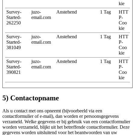
kie
Survey-
juzo-
Anstehend
1 Tag
HTT
Started-
email.com
P-
262250
Coo
kie
Survey-
juzo-
Anstehend
1 Tag
HTT
Started-
email.com
P-
381049
Coo
kie
Survey-
juzo-
Anstehend
1 Tag
HTT
Started-
email.com
P-
390821
Coo
kie
5) Contactopname
Als u contact met ons opneemt (bijvoorbeeld via een
contactformulier of e-mail), dan worden er persoonsgegevens
verzameld. Welke gegevens er bij gebruik van een contactformulier
worden verzameld, blijkt uit het betreffende contactformulier. Deze
gegevens worden uitsluitend voor het beantwoorden van uw