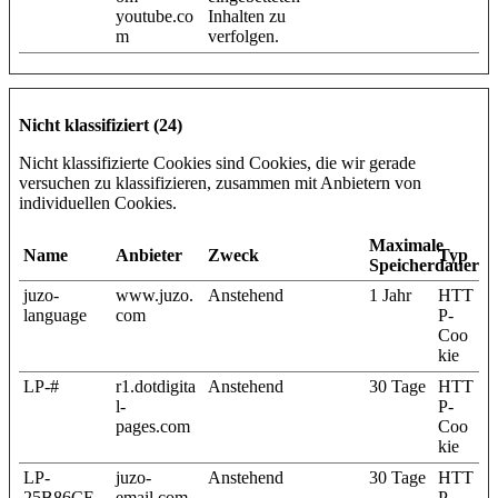
youtube.co
Inhalten zu
m
verfolgen.
Nicht klassifiziert (24)
Nicht klassifizierte Cookies sind Cookies, die wir gerade
versuchen zu klassifizieren, zusammen mit Anbietern von
individuellen Cookies.
Maximale
Name
Anbieter
Zweck
Typ
Speicherdauer
juzo-
www.juzo.
Anstehend
1 Jahr
HTT
language
com
P-
Coo
kie
LP-#
r1.dotdigita
Anstehend
30 Tage
HTT
l-
P-
pages.com
Coo
kie
LP-
juzo-
Anstehend
30 Tage
HTT
25B86CE
email.com
P-