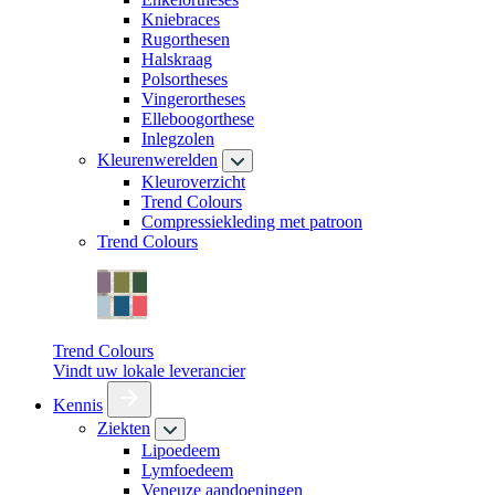
Kniebraces
Rugorthesen
Halskraag
Polsortheses
Vingerortheses
Elleboogorthese
Inlegzolen
Kleurenwerelden
Kleuroverzicht
Trend Colours
Compressiekleding met patroon
Trend Colours
Trend Colours
Vindt uw lokale leverancier
Kennis
Ziekten
Lipoedeem
Lymfoedeem
Veneuze aandoeningen