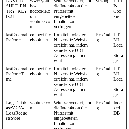
LAST_RE
www.youtu
Wird verwendet, um
Sitzung
HTT
SULT_EN
be-
die Interaktion der
P-
TRY_KEY
nocookie.c
Nutzer mit
Coo
[x2]
om
eingebetteten
kie
youtube.co
Inhalten zu
m
verfolgen.
lastExternal
connect.fac
Ermittelt, wie der
Beständ
HT
Referrer
ebook.net
Nutzer die Website
ig
ML
erreicht hat, indem
Loca
seine letzte URL-
l
Adresse registriert
Stora
wird.
ge
lastExternal
connect.fac
Ermittelt, wie der
Beständ
HT
ReferrerTi
ebook.net
Nutzer die Website
ig
ML
me
erreicht hat, indem
Loca
seine letzte URL-
l
Adresse registriert
Stora
wird.
ge
LogsDatab
youtube.co
Wird verwendet, um
Beständ
Inde
aseV2:V#||
m
die Interaktion der
ig
xed
LogsReque
Nutzer mit
DB
stsStore
eingebetteten
Inhalten zu
verfolgen.