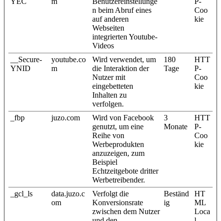
YEC
m
Benutzereinstellunge
P-
n beim Abruf eines
Coo
auf anderen
kie
Webseiten
integrierten Youtube-
Videos
__Secure-
youtube.co
Wird verwendet, um
180
HTT
YNID
m
die Interaktion der
Tage
P-
Nutzer mit
Coo
eingebetteten
kie
Inhalten zu
verfolgen.
_fbp
juzo.com
Wird von Facebook
3
HTT
genutzt, um eine
Monate
P-
Reihe von
Coo
Werbeprodukten
kie
anzuzeigen, zum
Beispiel
Echtzeitgebote dritter
Werbetreibender.
_gcl_ls
data.juzo.c
Verfolgt die
Beständ
HT
om
Konversionsrate
ig
ML
zwischen dem Nutzer
Loca
und den
l