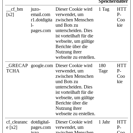
Speicherdauer
__cf_bm
juzo-
Dieser Cookie wird
1 Tag
HTT
[x2]
email.com
verwendet, um
P-
r1.dotdigita
zwischen Menschen
Coo
l-
und Bots zu
kie
pages.com
unterscheiden. Dies
ist vorteilhaft für die
webseite, um gültige
Berichte über die
Nutzung ihrer
webseite zu erstellen.
_GRECAP
google.com
Dieser Cookie wird
180
HTT
TCHA
verwendet, um
Tage
P-
zwischen Menschen
Coo
und Bots zu
kie
unterscheiden. Dies
ist vorteilhaft für die
webseite, um gültige
Berichte über die
Nutzung ihrer
webseite zu erstellen.
cf_clearanc
dotdigital-
Dieser Cookie wird
1 Jahr
HTT
e [x2]
pages.com
verwendet, um
P-
juzo-
zwischen Menschen
Coo