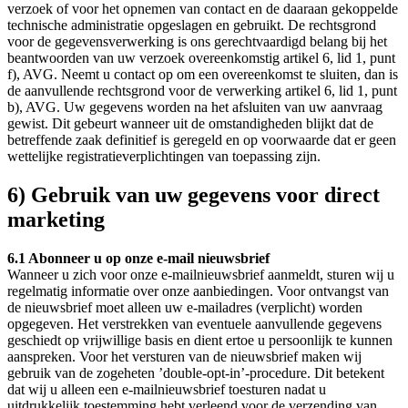
verzoek of voor het opnemen van contact en de daaraan gekoppelde
technische administratie opgeslagen en gebruikt. De rechtsgrond
voor de gegevensverwerking is ons gerechtvaardigd belang bij het
beantwoorden van uw verzoek overeenkomstig artikel 6, lid 1, punt
f), AVG. Neemt u contact op om een overeenkomst te sluiten, dan is
de aanvullende rechtsgrond voor de verwerking artikel 6, lid 1, punt
b), AVG. Uw gegevens worden na het afsluiten van uw aanvraag
gewist. Dit gebeurt wanneer uit de omstandigheden blijkt dat de
betreffende zaak definitief is geregeld en op voorwaarde dat er geen
wettelijke registratieverplichtingen van toepassing zijn.
6) Gebruik van uw gegevens voor direct
marketing
6.1 Abonneer u op onze e-mail nieuwsbrief
Wanneer u zich voor onze e-mailnieuwsbrief aanmeldt, sturen wij u
regelmatig informatie over onze aanbiedingen. Voor ontvangst van
de nieuwsbrief moet alleen uw e-mailadres (verplicht) worden
opgegeven. Het verstrekken van eventuele aanvullende gegevens
geschiedt op vrijwillige basis en dient ertoe u persoonlijk te kunnen
aanspreken. Voor het versturen van de nieuwsbrief maken wij
gebruik van de zogeheten ’double-opt-in’-procedure. Dit betekent
dat wij u alleen een e-mailnieuwsbrief toesturen nadat u
uitdrukkelijk toestemming hebt verleend voor de verzending van