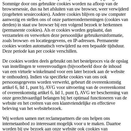
Sommige door ons gebruikte cookies worden na afloop van de
browsersessie, dus na het afsluiten van uw browser, weer verwijderd
(zogeheten sessiecookies). Andere cookies blijven op uw computer
aanwezig en stellen ons of onze partnerondernemingen (cookies van
derden) in staat uw browser bij een volgend bezoek te herkennen
(permanente cookies). Als er cookies worden geplaatst, dan
verzamelen en verwerken deze persoonlijke gebruikersinformatie,
zoals browser- en locatiegegevens, en IP-adressen. Permanente
cookies worden automatisch verwijderd na een bepaalde tijdsduur.
Deze periode kan per cookie verschillen.
De cookies worden deels gebruikt om het bestelproces via de opslag
van instellingen te vereenvoudigen (bijvoorbeeld door de inhoud
van een virtuele winkelmand voor een later bezoek aan de website
te onthouden). Indien via specifieke cookies van ons ook
persoonsgegevens worden verwerkt, gebeurt dit overeenkomstig
artikel 6, lid 1, punt b), AVG voor uitvoering van de overeenkomst
of overeenkomstig artikel 6, lid 1, punt f), AVG ter bescherming van
onze gerechtvaardigd belangen bij het optimaal functioneren van de
website en het creëren van een klantvriendelijke en effectieve
beleving van het websitebezoek.
Wij werken samen met reclamepartners die ons helpen ons
internetaanbod zo interessant mogelijk voor u te maken. Daartoe
worden bij uw bezoek aan onze website ook cookies van