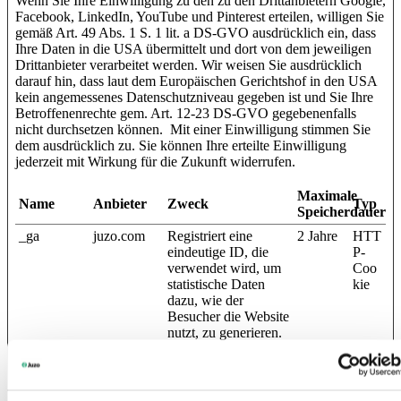
Wenn Sie Ihre Einwilligung zu den zu den Drittanbietern Google,
Facebook, LinkedIn, YouTube und Pinterest erteilen, willigen Sie
gemäß Art. 49 Abs. 1 S. 1 lit. a DS-GVO ausdrücklich ein, dass
Ihre Daten in die USA übermittelt und dort von dem jeweiligen
Drittanbieter verarbeitet werden. Wir weisen Sie ausdrücklich
darauf hin, dass laut dem Europäischen Gerichtshof in den USA
kein angemessenes Datenschutzniveau gegeben ist und Sie Ihre
Betroffenenrechte gem. Art. 12-23 DS-GVO gegebenenfalls
nicht durchsetzen können. Mit einer Einwilligung stimmen Sie
dem ausdrücklich zu. Sie können Ihre erteilte Einwilligung
jederzeit mit Wirkung für die Zukunft widerrufen.
Maximale
Name
Anbieter
Zweck
Typ
Speicherdauer
_ga
juzo.com
Registriert eine
2 Jahre
HTT
eindeutige ID, die
P-
verwendet wird, um
Coo
statistische Daten
kie
dazu, wie der
Besucher die Website
nutzt, zu generieren.
_ga_#
juzo.com
Sammelt Daten dazu,
2 Jahre
HTT
wie oft ein Benutzer
P-
eine Website besucht
Coo