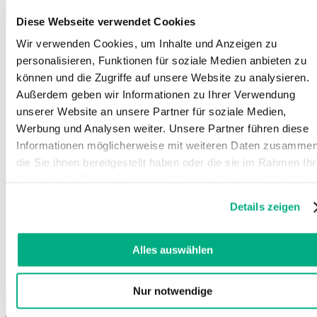
hat, sowie Daten für
kie
den ersten und letzten
Diese Webseite verwendet Cookies
Besuch. Von Google
Analytics verwendet.
Wir verwenden Cookies, um Inhalte und Anzeigen zu
personalisieren, Funktionen für soziale Medien anbieten zu
FPGSID
juzo.com
Registriert statistische
1 Tag
HTT
Daten über das
P-
können und die Zugriffe auf unsere Website zu analysieren.
Verhalten der
Coo
Außerdem geben wir Informationen zu Ihrer Verwendung
Besucher auf der
kie
unserer Website an unsere Partner für soziale Medien,
Website. Wird vom
Website-Betreiber für
Werbung und Analysen weiter. Unsere Partner führen diese
internes Analytics
Informationen möglicherweise mit weiteren Daten zusammen
verwendet.
die Sie ihnen bereitgestellt haben oder die sie im Rahmen Ihr
FPID
juzo.com
Registriert statistische
400
HTT
Nutzung der Dienste gesammelt haben. Sie geben Einwilligu
Daten über das
Tage
P-
zu unseren Cookies, wenn Sie unsere Webseite weiterhin
Verhalten der
Coo
Details zeigen
Besucher auf der
kie
nutzen.
Webseite. Wird vom
Weitere Informationen finden Sie in
Webmaster für
unserer
Datenschutzerklärung
und
Impressum
.
interne Analysen
Alles auswählen
verwendet.
FPLC
juzo.com
Registriert eine
1 Tag
HTT
Nur notwendige
eindeutige ID, die
P-
verwendet wird, um
Coo