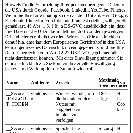
Hinweis für die Verarbeitung Ihrer personenbezogener Daten in
die USA durch Google, Facebook, LinkedIn, YouTube, Pinterest:
Wenn Sie Ihre Einwilligung zu den zu den Drittanbietern Google,
Facebook, LinkedIn, YouTube und Pinterest erteilen, willigen Sie
gemäß Art. 49 Abs. 1 S. 1 lit. a DS-GVO ausdrücklich ein, dass
Ihre Daten in die USA übermittelt und dort von dem jeweiligen
Drittanbieter verarbeitet werden. Wir weisen Sie ausdrücklich
darauf hin, dass laut dem Europäischen Gerichtshof in den USA
kein angemessenes Datenschutzniveau gegeben ist und Sie Ihre
Betroffenenrechte gem. Art. 12-23 DS-GVO gegebenenfalls
nicht durchsetzen können. Mit einer Einwilligung stimmen Sie
dem ausdrücklich zu. Sie können Ihre erteilte Einwilligung
jederzeit mit Wirkung für die Zukunft widerrufen.
Maximale
Name
Anbieter
Zweck
Typ
Speicherdauer
__Secure-
youtube.co
Wird verwendet, um
180
HTT
ROLLOU
m
die Interaktion der
Tage
P-
T_TOKEN
Nutzer mit
Coo
eingebetteten
kie
Inhalten zu
verfolgen.
__Secure-
youtube.co
Speichert die
Sitzung
HTT