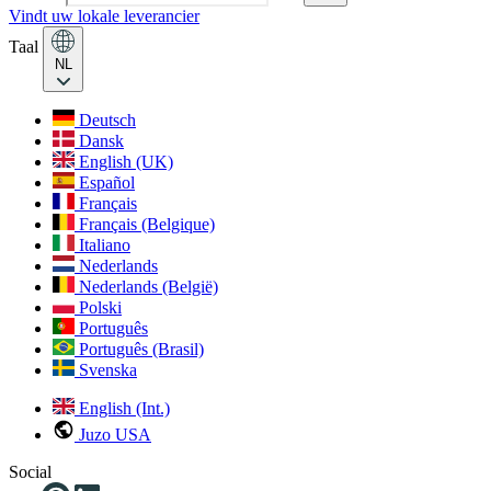
Vindt uw lokale leverancier
Taal
NL
Deutsch
Dansk
English (UK)
Español
Français
Français (Belgique)
Italiano
Nederlands
Nederlands (België)
Polski
Português
Português (Brasil)
Svenska
English (Int.)
Juzo USA
Social