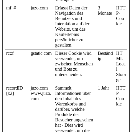
mf_#
juzo.com
Erfasst Daten der
3
HTT
Navigation des
Monate
P-
Benutzers und
Coo
Interaktion auf der
kie
Website, um das
Kauferlebnis
persönlicher zu
gestalten.
rc::f
gstatic.com
Dieser Cookie wird
Beständ
HT
verwendet, um
ig
ML
zwischen Menschen
Loca
und Bots zu
l
unterscheiden.
Stora
ge
recordID
juzo.com
Sammelt
1 Jahr
HTT
[x2]
www.juzo.
Informationen über
P-
com
den Inhalt des
Coo
Warenkorbs und
kie
darüber, welche
Produkte der
Besucher angesehen
hat - Dies wird
verwendet, um die