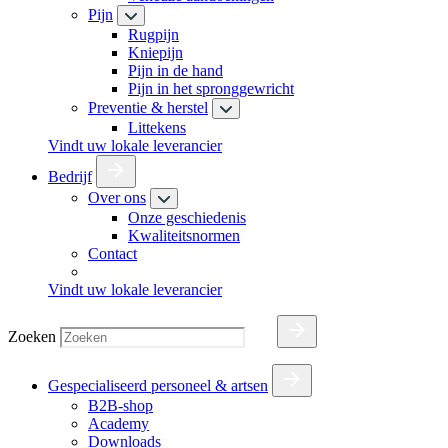
Pijn
Rugpijn
Kniepijn
Pijn in de hand
Pijn in het spronggewricht
Preventie & herstel
Littekens
Vindt uw lokale leverancier
Bedrijf
Over ons
Onze geschiedenis
Kwaliteitsnormen
Contact
Vindt uw lokale leverancier
Zoeken
Gespecialiseerd personeel & artsen
B2B-shop
Academy
Downloads