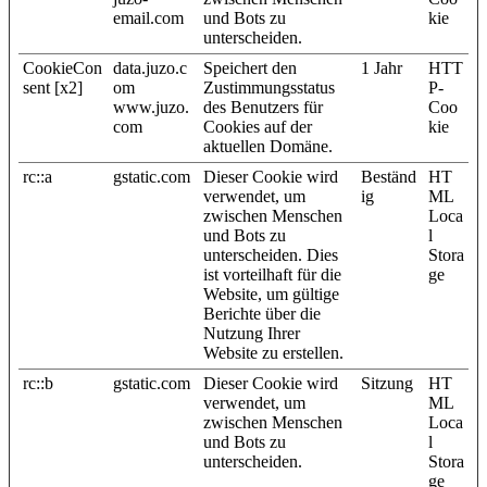
email.com
und Bots zu
kie
unterscheiden.
CookieCon
data.juzo.c
Speichert den
1 Jahr
HTT
sent [x2]
om
Zustimmungsstatus
P-
www.juzo.
des Benutzers für
Coo
com
Cookies auf der
kie
aktuellen Domäne.
rc::a
gstatic.com
Dieser Cookie wird
Beständ
HT
verwendet, um
ig
ML
zwischen Menschen
Loca
und Bots zu
l
unterscheiden. Dies
Stora
ist vorteilhaft für die
ge
Website, um gültige
Berichte über die
Nutzung Ihrer
Website zu erstellen.
rc::b
gstatic.com
Dieser Cookie wird
Sitzung
HT
verwendet, um
ML
zwischen Menschen
Loca
und Bots zu
l
unterscheiden.
Stora
ge