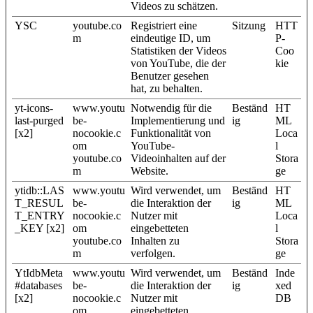
Videos zu schätzen.
YSC
youtube.co
Registriert eine
Sitzung
HTT
m
eindeutige ID, um
P-
Statistiken der Videos
Coo
von YouTube, die der
kie
Benutzer gesehen
hat, zu behalten.
yt-icons-
www.youtu
Notwendig für die
Beständ
HT
last-purged
be-
Implementierung und
ig
ML
[x2]
nocookie.c
Funktionalität von
Loca
om
YouTube-
l
youtube.co
Videoinhalten auf der
Stora
m
Website.
ge
ytidb::LAS
www.youtu
Wird verwendet, um
Beständ
HT
T_RESUL
be-
die Interaktion der
ig
ML
T_ENTRY
nocookie.c
Nutzer mit
Loca
_KEY [x2]
om
eingebetteten
l
youtube.co
Inhalten zu
Stora
m
verfolgen.
ge
YtIdbMeta
www.youtu
Wird verwendet, um
Beständ
Inde
#databases
be-
die Interaktion der
ig
xed
[x2]
nocookie.c
Nutzer mit
DB
om
eingebetteten