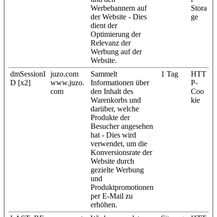
Werbebannern auf
Stora
der Website - Dies
ge
dient der
Optimierung der
Relevanz der
Werbung auf der
Website.
dmSessionI
juzo.com
Sammelt
1 Tag
HTT
D [x2]
www.juzo.
Informationen über
P-
com
den Inhalt des
Coo
Warenkorbs und
kie
darüber, welche
Produkte der
Besucher angesehen
hat - Dies wird
verwendet, um die
Konversionsrate der
Website durch
gezielte Werbung
und
Produktpromotionen
per E-Mail zu
erhöhen.