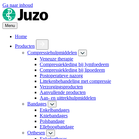
Ga naar inhoud
Menu
Home
Producten
Compressiehulpmiddelen
Veneuze therapie
Compressiekleding bij lymfoedeem
Compressiekleding bij lipoedeem
Postoperatieve nazorg
Littekenbehandeling met compressie
Verzorgingsproducten
Aanvullende producten
Aan- en uittrekhulpmiddelen
Bandages
Enkelbandages
Kniebandages
Polsbandage
Elleboogbandage
Orthesen
Enkelortheses