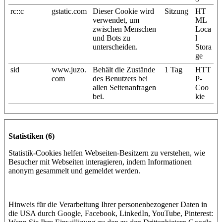
rc::c
gstatic.com
Dieser Cookie wird
Sitzung
HT
verwendet, um
ML
zwischen Menschen
Loca
und Bots zu
l
unterscheiden.
Stora
ge
sid
www.juzo.
Behält die Zustände
1 Tag
HTT
com
des Benutzers bei
P-
allen Seitenanfragen
Coo
bei.
kie
Statistiken (6)
Statistik-Cookies helfen Webseiten-Besitzern zu verstehen, wie
Besucher mit Webseiten interagieren, indem Informationen
anonym gesammelt und gemeldet werden.
Hinweis für die Verarbeitung Ihrer personenbezogener Daten in
die USA durch Google, Facebook, LinkedIn, YouTube, Pinterest: