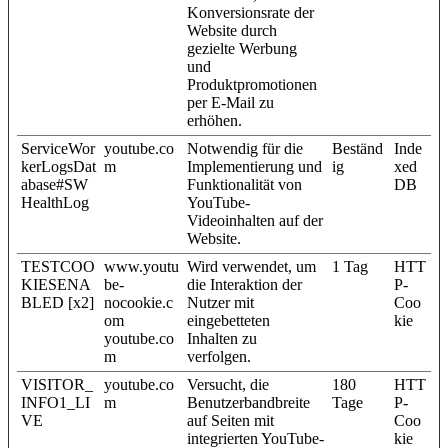
Konversionsrate der
Website durch
gezielte Werbung
und
Produktpromotionen
per E-Mail zu
erhöhen.
ServiceWor
youtube.co
Notwendig für die
Beständ
Inde
kerLogsDat
m
Implementierung und
ig
xed
abase#SW
Funktionalität von
DB
HealthLog
YouTube-
Videoinhalten auf der
Website.
TESTCOO
www.youtu
Wird verwendet, um
1 Tag
HTT
KIESENA
be-
die Interaktion der
P-
BLED [x2]
nocookie.c
Nutzer mit
Coo
om
eingebetteten
kie
youtube.co
Inhalten zu
m
verfolgen.
VISITOR_
youtube.co
Versucht, die
180
HTT
INFO1_LI
m
Benutzerbandbreite
Tage
P-
VE
auf Seiten mit
Coo
integrierten YouTube-
kie