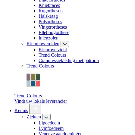
Kniebraces
Rugorthesen
Halskraag
Polsortheses
Vingerortheses
Elleboogorthese
Inlegzolen
Kleurenwerelden
Kleuroverzicht
Trend Colours
Compressiekleding met patroon
Trend Colours
Trend Colours
Vindt uw lokale leverancier
Kennis
Ziekten
Lipoedeem
Lymfoedeem
Veneuze aandoeningen