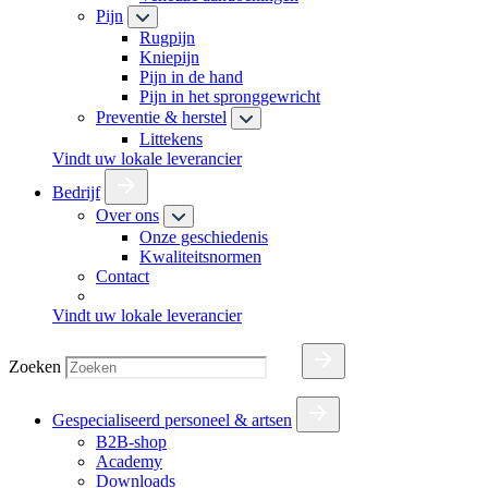
Pijn
Rugpijn
Kniepijn
Pijn in de hand
Pijn in het spronggewricht
Preventie & herstel
Littekens
Vindt uw lokale leverancier
Bedrijf
Over ons
Onze geschiedenis
Kwaliteitsnormen
Contact
Vindt uw lokale leverancier
Zoeken
Gespecialiseerd personeel & artsen
B2B-shop
Academy
Downloads