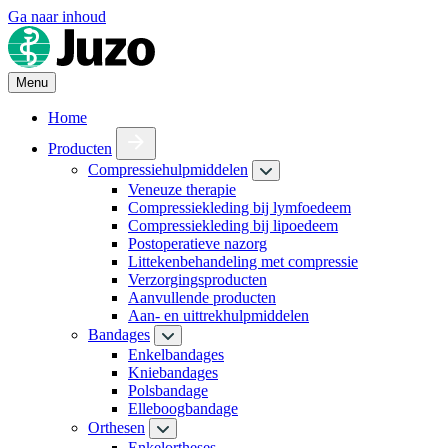
Ga naar inhoud
Menu
Home
Producten
Compressiehulpmiddelen
Veneuze therapie
Compressiekleding bij lymfoedeem
Compressiekleding bij lipoedeem
Postoperatieve nazorg
Littekenbehandeling met compressie
Verzorgingsproducten
Aanvullende producten
Aan- en uittrekhulpmiddelen
Bandages
Enkelbandages
Kniebandages
Polsbandage
Elleboogbandage
Orthesen
Enkelortheses