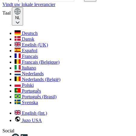
Vindt uw lokale leverancier
Taal
NL
Deutsch
Dansk
English (UK)
Español
Français
Français (Belgique)
Italiano
Nederlands
Nederlands (België)
Polski
Português
Português (Brasil)
Svenska
English (Int.)
Juzo USA
Social