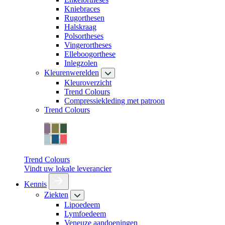
Kniebraces
Rugorthesen
Halskraag
Polsortheses
Vingerortheses
Elleboogorthese
Inlegzolen
Kleurenwerelden
Kleuroverzicht
Trend Colours
Compressiekleding met patroon
Trend Colours
Trend Colours
Vindt uw lokale leverancier
Kennis
Ziekten
Lipoedeem
Lymfoedeem
Veneuze aandoeningen