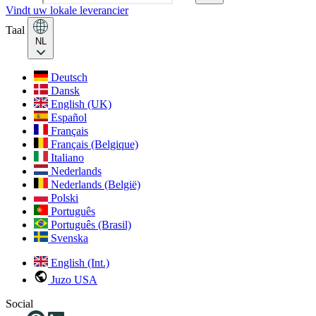
Vindt uw lokale leverancier
Taal
NL
Deutsch
Dansk
English (UK)
Español
Français
Français (Belgique)
Italiano
Nederlands
Nederlands (België)
Polski
Português
Português (Brasil)
Svenska
English (Int.)
Juzo USA
Social