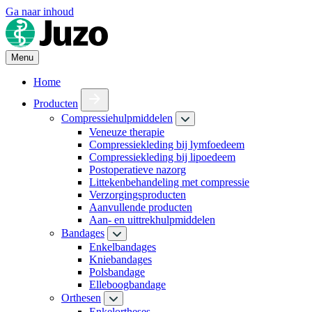
Ga naar inhoud
Menu
Home
Producten
Compressiehulpmiddelen
Veneuze therapie
Compressiekleding bij lymfoedeem
Compressiekleding bij lipoedeem
Postoperatieve nazorg
Littekenbehandeling met compressie
Verzorgingsproducten
Aanvullende producten
Aan- en uittrekhulpmiddelen
Bandages
Enkelbandages
Kniebandages
Polsbandage
Elleboogbandage
Orthesen
Enkelortheses