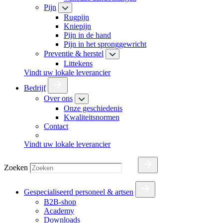
Pijn
Rugpijn
Kniepijn
Pijn in de hand
Pijn in het spronggewricht
Preventie & herstel
Littekens
Vindt uw lokale leverancier
Bedrijf
Over ons
Onze geschiedenis
Kwaliteitsnormen
Contact
Vindt uw lokale leverancier
Zoeken
Gespecialiseerd personeel & artsen
B2B-shop
Academy
Downloads