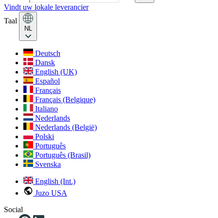
Vindt uw lokale leverancier
Taal
NL
Deutsch
Dansk
English (UK)
Español
Français
Français (Belgique)
Italiano
Nederlands
Nederlands (België)
Polski
Português
Português (Brasil)
Svenska
English (Int.)
Juzo USA
Social