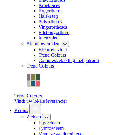
Kniebraces
Rugorthesen
Halskraag
Polsortheses
Vingerortheses
Elleboogorthese
Inlegzolen
Kleurenwerelden
Kleuroverzicht
Trend Colours
Compressiekleding met patroon
Trend Colours
Trend Colours
Vindt uw lokale leverancier
Kennis
Ziekten
Lipoedeem
Lymfoedeem
Veneuze aandoeningen