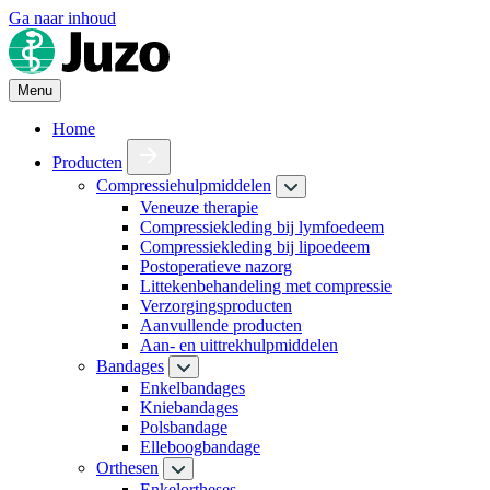
Ga naar inhoud
Menu
Home
Producten
Compressiehulpmiddelen
Veneuze therapie
Compressiekleding bij lymfoedeem
Compressiekleding bij lipoedeem
Postoperatieve nazorg
Littekenbehandeling met compressie
Verzorgingsproducten
Aanvullende producten
Aan- en uittrekhulpmiddelen
Bandages
Enkelbandages
Kniebandages
Polsbandage
Elleboogbandage
Orthesen
Enkelortheses