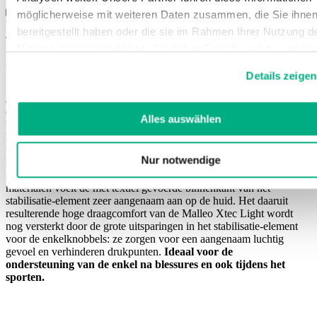
möglicherweise mit weiteren Daten zusammen, die Sie ihne
Voor vakhandelaren
bereitgestellt haben oder die sie im Rahmen Ihrer Nutzung d
Dienste gesammelt haben. Sie geben Einwilligung zu unsere
Zo licht kan stabiel zijn
'
Cookies, wenn Sie unsere Webseite weiterhin nutzen.
Details zeigen
Weitere Informationen finden Sie in
JuzoPro Malleo Xtec Light is net zo veelzijdig als de mensen, die
unserer
Datenschutzerklärung
und
Impressum
.
deze orthese dagelijks gebruiken. Als eerste voornamelijk
Alles auswählen
textiele enkelorthese met schalen is ze
buitengewoon dun en heel
licht
. Dat heeft als voordeel dat ze
in iedere schoen past
en
universeel inzetbaar is voor dagelijks gebruik en tijdens sporten.
Nur notwendige
De
extra sluitbanden
en een
hielband
zorgen voor de optimale,
individuele pasvorm en stabiliteit. Dankzij de geselecteerde
materialen voelt de met textiel gevoerde binnenkant van het
stabilisatie-element zeer aangenaam aan op de huid. Het daaruit
resulterende hoge draagcomfort van de Malleo Xtec Light wordt
nog versterkt door de grote uitsparingen in het stabilisatie-element
voor de enkelknobbels: ze zorgen voor een aangenaam luchtig
gevoel en verhinderen drukpunten.
Ideaal voor de
ondersteuning van de enkel na blessures en ook tijdens het
sporten.