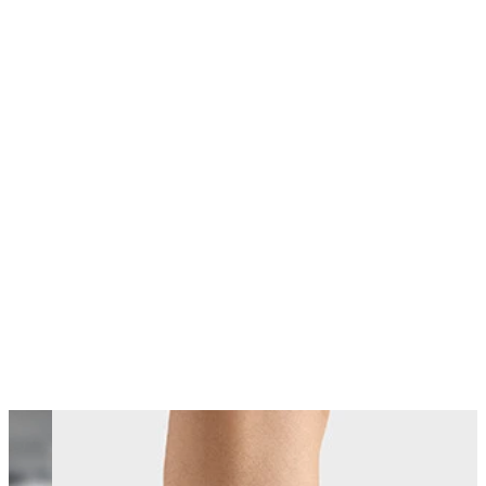
Changing this current slide of this carousel will change the current sli