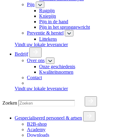
Pijn
Rugpijn
Kniepijn
Pijn in de hand
Pijn in het spronggewricht
Preventie & herstel
Littekens
Vindt uw lokale leverancier
Bedrijf
Over ons
Onze geschiedenis
Kwaliteitsnormen
Contact
Vindt uw lokale leverancier
Zoeken
Gespecialiseerd personeel & artsen
B2B-shop
Academy
Downloads