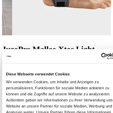
JuzoPro Malleo Xtec Light
Enkelorthese met rigide kunststof schalen
Draagbaar in elke schoen
Diese Webseite verwendet Cookies
Smal en zeer licht
Verstelbare sluitbanden
Wir verwenden Cookies, um Inhalte und Anzeigen zu
personalisieren, Funktionen für soziale Medien anbieten zu
Kleuren:
können und die Zugriffe auf unsere Website zu analysieren.
Außerdem geben wir Informationen zu Ihrer Verwendung uns
Vindt uw lokale leverancier
Website an unsere Partner für soziale Medien, Werbung und
Art. 7008
Analysen weiter. Unsere Partner führen diese Informationen