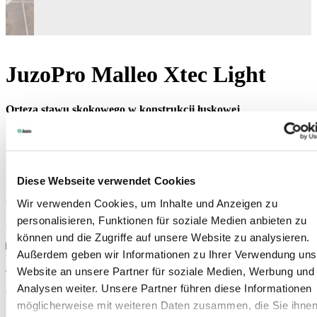
JuzoPro Malleo Xtec Light
Orteza stawu skokowego w konstrukcji łuskowej
Możliwość noszenia w każdym obuwiu
Wąska i bardzo lekka
Regulowane paski zapięć
Diese Webseite verwendet Cookies
Kolory:
Wir verwenden Cookies, um Inhalte und Anzeigen zu
personalisieren, Funktionen für soziale Medien anbieten zu
Art. 7008
können und die Zugriffe auf unsere Website zu analysieren.
Außerdem geben wir Informationen zu Ihrer Verwendung uns
Dla sprzedawców specjalistycznych
Website an unsere Partner für soziale Medien, Werbung und
Analysen weiter. Unsere Partner führen diese Informationen
Wyjątkowo lekka stabilność
möglicherweise mit weiteren Daten zusammen, die Sie ihne