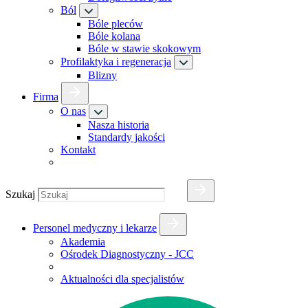
Ból
Bóle pleców
Bóle kolana
Bóle w stawie skokowym
Profilaktyka i regeneracja
Blizny
Firma
O nas
Nasza historia
Standardy jakości
Kontakt
Szukaj
Personel medyczny i lekarze
Akademia
Ośrodek Diagnostyczny - JCC
Aktualności dla specjalistów