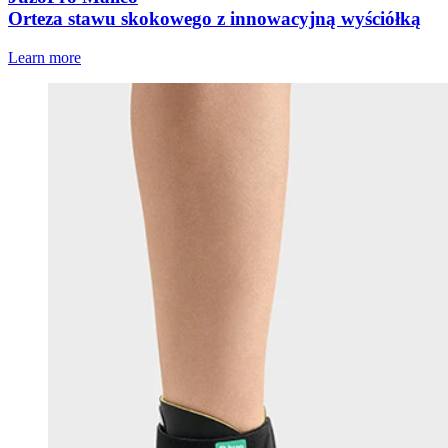
Orteza stawu skokowego z innowacyjną wyściółką
Learn more