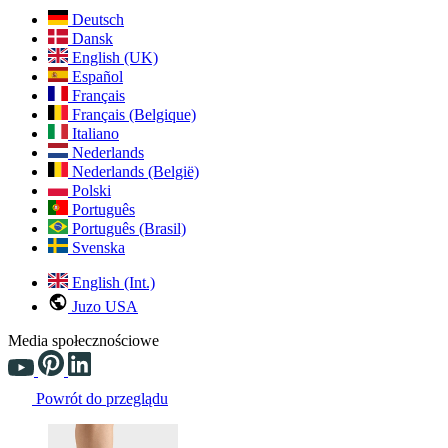
Deutsch
Dansk
English (UK)
Español
Français
Français (Belgique)
Italiano
Nederlands
Nederlands (België)
Polski
Português
Português (Brasil)
Svenska
English (Int.)
Juzo USA
Media społecznościowe
Powrót do przeglądu
Changing the current slide of this carousel will change the current sli