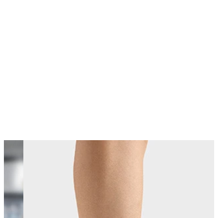
Changing this current slide of this carousel will change the current sli