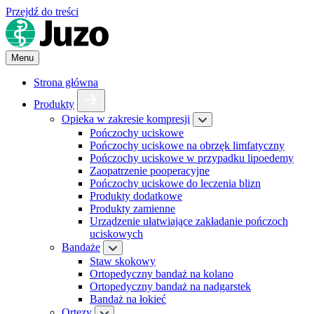
Przejdź do treści
Menu
Strona główna
Produkty
Opieka w zakresie kompresji
Pończochy uciskowe
Pończochy uciskowe na obrzęk limfatyczny
Pończochy uciskowe w przypadku lipoedemy
Zaopatrzenie pooperacyjne
Pończochy uciskowe do leczenia blizn
Produkty dodatkowe
Produkty zamienne
Urządzenie ułatwiające zakładanie pończoch
uciskowych
Bandaże
Staw skokowy
Ortopedyczny bandaż na kolano
Ortopedyczny bandaż na nadgarstek
Bandaż na łokieć
Ortezy