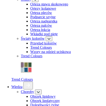
Orteza stawu skokowego
Ortezy kolanowe
Orteza pleców
Podparcie szyjne
Orteza nadgarstka
Orteza palców
Orteza łokcia
Wkładki pod piętę
Światy kolorów
Przegląd kolorów
Trend Colours
Wzory na odzież uciskową
Trend Colours
Trend Colours
Wiedza
Choroby
Obrzęk lipidowy
Obrzęk limfatyczny
Dolegliwości żylne