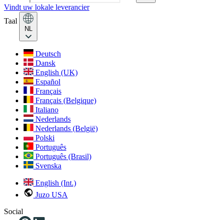
Vindt uw lokale leverancier
Taal
NL
Deutsch
Dansk
English (UK)
Español
Français
Français (Belgique)
Italiano
Nederlands
Nederlands (België)
Polski
Português
Português (Brasil)
Svenska
English (Int.)
Juzo USA
Social