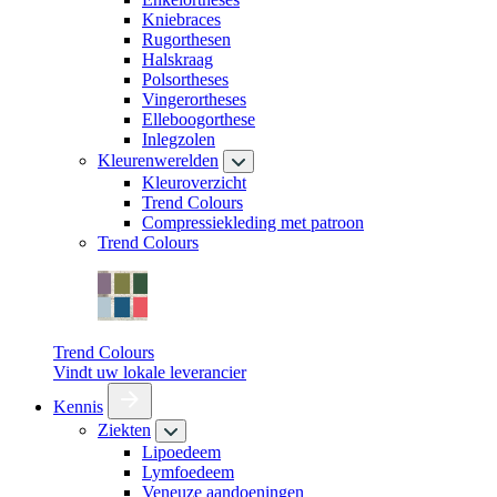
Kniebraces
Rugorthesen
Halskraag
Polsortheses
Vingerortheses
Elleboogorthese
Inlegzolen
Kleurenwerelden
Kleuroverzicht
Trend Colours
Compressiekleding met patroon
Trend Colours
Trend Colours
Vindt uw lokale leverancier
Kennis
Ziekten
Lipoedeem
Lymfoedeem
Veneuze aandoeningen