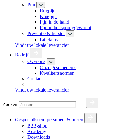
Pijn
Rugpijn
Kniepijn
Pijn in de hand
Pijn in het spronggewricht
Preventie & herstel
Littekens
Vindt uw lokale leverancier
Bedrijf
Over ons
Onze geschiedenis
Kwaliteitsnormen
Contact
Vindt uw lokale leverancier
Zoeken
Gespecialiseerd personeel & artsen
B2B-shop
Academy
Downloads