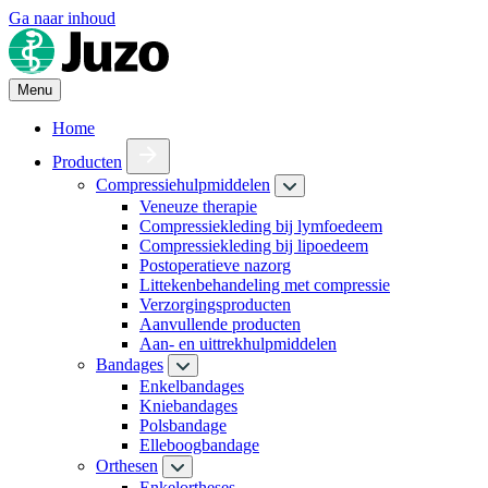
Ga naar inhoud
Menu
Home
Producten
Compressiehulpmiddelen
Veneuze therapie
Compressiekleding bij lymfoedeem
Compressiekleding bij lipoedeem
Postoperatieve nazorg
Littekenbehandeling met compressie
Verzorgingsproducten
Aanvullende producten
Aan- en uittrekhulpmiddelen
Bandages
Enkelbandages
Kniebandages
Polsbandage
Elleboogbandage
Orthesen
Enkelortheses