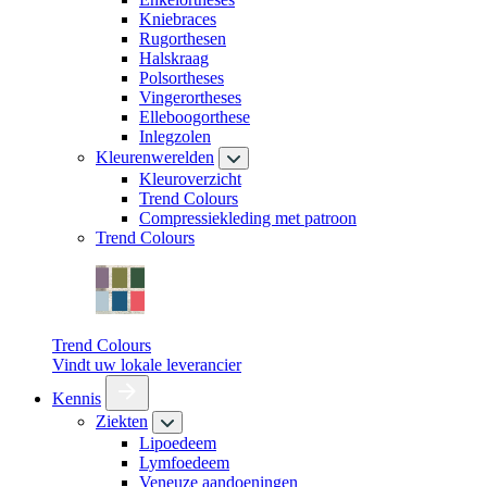
Kniebraces
Rugorthesen
Halskraag
Polsortheses
Vingerortheses
Elleboogorthese
Inlegzolen
Kleurenwerelden
Kleuroverzicht
Trend Colours
Compressiekleding met patroon
Trend Colours
Trend Colours
Vindt uw lokale leverancier
Kennis
Ziekten
Lipoedeem
Lymfoedeem
Veneuze aandoeningen