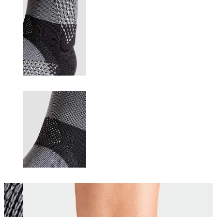
Changing this current slide of this carousel will change the current sli