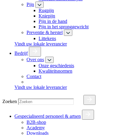
Pijn
Rugpijn
Kniepijn
Pijn in de hand
Pijn in het spronggewricht
Preventie & herstel
Littekens
Vindt uw lokale leverancier
Bedrijf
Over ons
Onze geschiedenis
Kwaliteitsnormen
Contact
Vindt uw lokale leverancier
Zoeken
Gespecialiseerd personeel & artsen
B2B-shop
Academy
Downloads