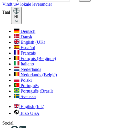
Vindt uw lokale leverancier
Taal
NL
Deutsch
Dansk
English (UK)
Español
Français
Français (Belgique)
Italiano
Nederlands
Nederlands (België)
Polski
Português
Português (Brasil)
Svenska
English (Int.)
Juzo USA
Social