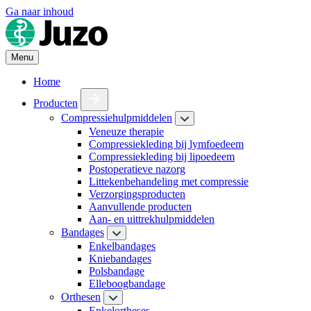
Ga naar inhoud
Menu
Home
Producten
Compressiehulpmiddelen
Veneuze therapie
Compressiekleding bij lymfoedeem
Compressiekleding bij lipoedeem
Postoperatieve nazorg
Littekenbehandeling met compressie
Verzorgingsproducten
Aanvullende producten
Aan- en uittrekhulpmiddelen
Bandages
Enkelbandages
Kniebandages
Polsbandage
Elleboogbandage
Orthesen
Enkelortheses