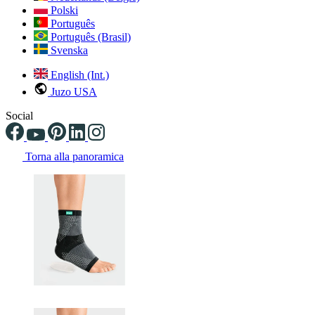
Polski
Português
Português (Brasil)
Svenska
English (Int.)
Juzo USA
Social
Torna alla panoramica
Changing the current slide of this carousel will change the current sli