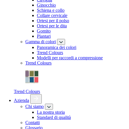
Ginocchio
Schiena e collo
Collare cervicale
Ortesi per il polso
Ortesi per le dita
Gomito
Plantari
Gamma di colori
Panoramica dei colori
Trend Colours
Modelli per raccordi a compressione
Trend Colours
Trend Colours
Azienda
Chi siamo
La nostra storia
Standard di qualità
Contatti
Glossario