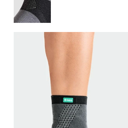
Changing this current slide of this carousel will change the current sli