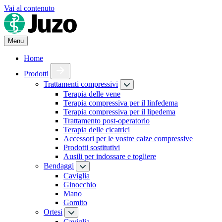
Vai al contenuto
Menu
Home
Prodotti
Trattamenti compressivi
Terapia delle vene
Terapia compressiva per il linfedema
Terapia compressiva per il lipedema
Trattamento post-operatorio
Terapia delle cicatrici
Accessori per le vostre calze compressive
Prodotti sostitutivi
Ausili per indossare e togliere
Bendaggi
Caviglia
Ginocchio
Mano
Gomito
Ortesi
Caviglia