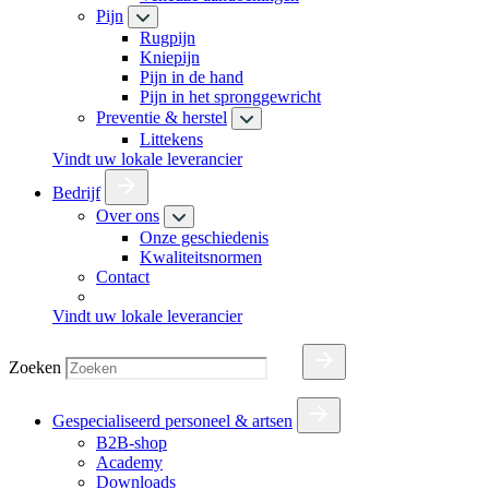
Pijn
Rugpijn
Kniepijn
Pijn in de hand
Pijn in het spronggewricht
Preventie & herstel
Littekens
Vindt uw lokale leverancier
Bedrijf
Over ons
Onze geschiedenis
Kwaliteitsnormen
Contact
Vindt uw lokale leverancier
Zoeken
Gespecialiseerd personeel & artsen
B2B-shop
Academy
Downloads