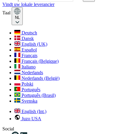
Vindt uw lokale leverancier
Taal
NL
Deutsch
Dansk
English (UK)
Español
Français
Français (Belgique)
Italiano
Nederlands
Nederlands (België)
Polski
Português
Português (Brasil)
Svenska
English (Int.)
Juzo USA
Social