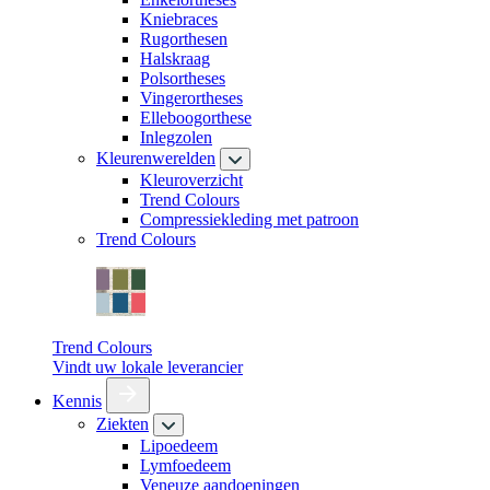
Kniebraces
Rugorthesen
Halskraag
Polsortheses
Vingerortheses
Elleboogorthese
Inlegzolen
Kleurenwerelden
Kleuroverzicht
Trend Colours
Compressiekleding met patroon
Trend Colours
Trend Colours
Vindt uw lokale leverancier
Kennis
Ziekten
Lipoedeem
Lymfoedeem
Veneuze aandoeningen