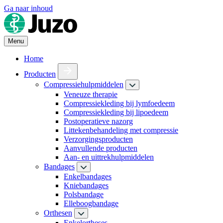
Ga naar inhoud
Menu
Home
Producten
Compressiehulpmiddelen
Veneuze therapie
Compressiekleding bij lymfoedeem
Compressiekleding bij lipoedeem
Postoperatieve nazorg
Littekenbehandeling met compressie
Verzorgingsproducten
Aanvullende producten
Aan- en uittrekhulpmiddelen
Bandages
Enkelbandages
Kniebandages
Polsbandage
Elleboogbandage
Orthesen
Enkelortheses