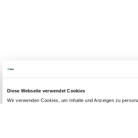
Diese Webseite verwendet Cookies
Wir verwenden Cookies, um Inhalte und Anzeigen zu personali
Außerdem geben wir Informationen zu Ihrer Verwendung unse
Informationen möglicherweise mit weiteren Daten zusammen, 
geben Einwilligung zu unseren Cookies, wenn Sie unsere Web
Weitere Informationen finden Sie in unserer
Datenschutzerk