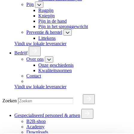
Pijn
Rugpijn
Kniepijn
Pijn in de hand
Pijn in het spronggewricht
Preventie & herstel
Littekens
Vindt uw lokale leverancier
Bedrijf
Over ons
Onze geschiedenis
Kwaliteitsnormen
Contact
Vindt uw lokale leverancier
Zoeken
Gespecialiseerd personeel & artsen
B2B-shop
Academy
Downloads