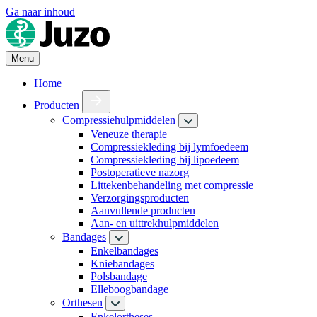
Ga naar inhoud
Menu
Home
Producten
Compressiehulpmiddelen
Veneuze therapie
Compressiekleding bij lymfoedeem
Compressiekleding bij lipoedeem
Postoperatieve nazorg
Littekenbehandeling met compressie
Verzorgingsproducten
Aanvullende producten
Aan- en uittrekhulpmiddelen
Bandages
Enkelbandages
Kniebandages
Polsbandage
Elleboogbandage
Orthesen
Enkelortheses