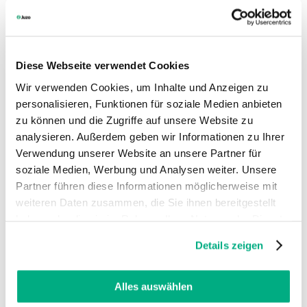
Medical Device Regulation (MDR)
Nieuws voor de vakhandel
Diese Webseite verwendet Cookies
Wir verwenden Cookies, um Inhalte und Anzeigen zu
personalisieren, Funktionen für soziale Medien anbieten
zu können und die Zugriffe auf unsere Website zu
analysieren. Außerdem geben wir Informationen zu Ihrer
Verwendung unserer Website an unsere Partner für
soziale Medien, Werbung und Analysen weiter. Unsere
Partner führen diese Informationen möglicherweise mit
weiteren Daten zusammen, die Sie ihnen bereitgestellt
haben oder die sie im Rahmen Ihrer Nutzung der Dienste
gesammelt haben. Sie geben Einwilligung zu unseren
Details zeigen
Cookies, wenn Sie unsere Webseite weiterhin nutzen.
Weitere Informationen finden Sie in
Nieuws voor de vakhandel
unserer
Datenschutzerklärung
und
Impressum
.
Alles auswählen
Zoeken