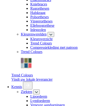
Kniebraces
Rugorthesen
Halskraag
Polsortheses
Vingerortheses
Elleboogorthese
Inlegzolen
Kleurenwerelden
Kleuroverzicht
Trend Colours
Compressiekleding met patroon
Trend Colours
Trend Colours
Vindt uw lokale leverancier
Kennis
Ziekten
Lipoedeem
Lymfoedeem
Veneuze aandoeningen