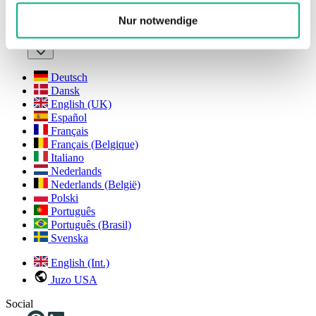
Vindt uw lokale leverancier
Nur notwendige
Taal
NL
Deutsch
Dansk
English (UK)
Español
Français
Français (Belgique)
Italiano
Nederlands
Nederlands (België)
Polski
Português
Português (Brasil)
Svenska
English (Int.)
Juzo USA
Social