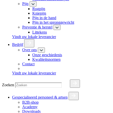
Pijn
Rugpijn
Kniepijn
Pijn in de hand
Pijn in het spronggewricht
Preventie & herstel
Littekens
Vindt uw lokale leverancier
Bedrijf
Over ons
Onze geschiedenis
Kwaliteitsnormen
Contact
Vindt uw lokale leverancier
Zoeken
Gespecialiseerd personeel & artsen
B2B-shop
Academy
Downloads