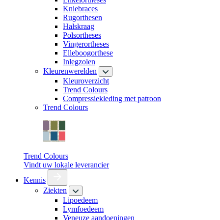
Kniebraces
Rugorthesen
Halskraag
Polsortheses
Vingerortheses
Elleboogorthese
Inlegzolen
Kleurenwerelden
Kleuroverzicht
Trend Colours
Compressiekleding met patroon
Trend Colours
Trend Colours
Vindt uw lokale leverancier
Kennis
Ziekten
Lipoedeem
Lymfoedeem
Veneuze aandoeningen