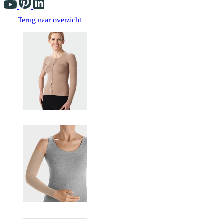
Terug naar overzicht
Changing the current slide of this carousel will change the current sli