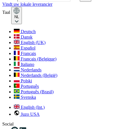
Vindt uw lokale leverancier
Taal
NL
Deutsch
Dansk
English (UK)
Español
Français
Français (Belgique)
Italiano
Nederlands
Nederlands (België)
Polski
Português
Português (Brasil)
Svenska
English (Int.)
Juzo USA
Social