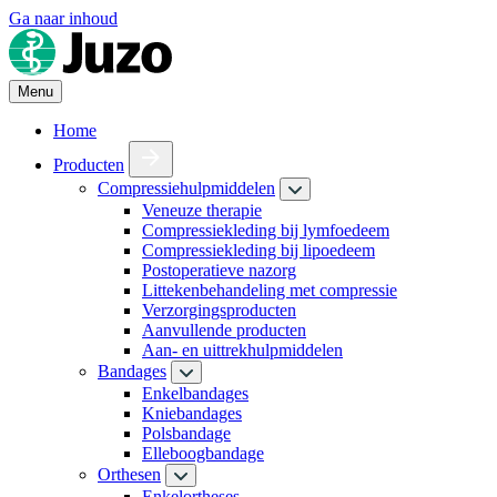
Ga naar inhoud
Menu
Home
Producten
Compressiehulpmiddelen
Veneuze therapie
Compressiekleding bij lymfoedeem
Compressiekleding bij lipoedeem
Postoperatieve nazorg
Littekenbehandeling met compressie
Verzorgingsproducten
Aanvullende producten
Aan- en uittrekhulpmiddelen
Bandages
Enkelbandages
Kniebandages
Polsbandage
Elleboogbandage
Orthesen
Enkelortheses