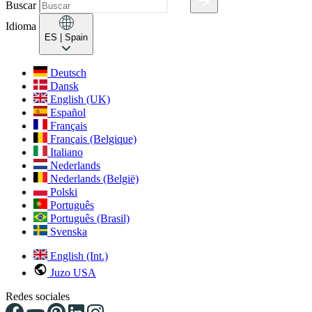
Buscar
Idioma
ES
| Spain
Deutsch
Dansk
English (UK)
Español
Français
Français (Belgique)
Italiano
Nederlands
Nederlands (België)
Polski
Português
Português (Brasil)
Svenska
English (Int.)
Juzo USA
Redes sociales