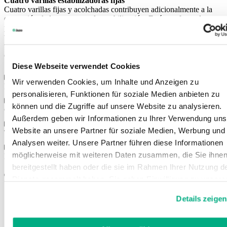
Cuatro varillas estabilizadoras fijas
Cuatro varillas fijas y acolchadas contribuyen adicionalmente a la
corrección de la postura y a la estabilización. Están preformadas y se
pueden ajustar y moldear según las necesidades. El tejido de confort
transpirable, hecho a medida de las necesidades específicas del
usuario, completa la comodidad elevada y el ajuste óptimo de la
ortesis.
Diese Webseite verwendet Cookies
Wir verwenden Cookies, um Inhalte und Anzeigen zu
Propiedades
personalisieren, Funktionen für soziale Medien anbieten zu
können und die Zugriffe auf unsere Website zu analysieren.
Colores
Außerdem geben wir Informationen zu Ihrer Verwendung uns
Website an unsere Partner für soziale Medien, Werbung und
Tallas
Analysen weiter. Unsere Partner führen diese Informationen
möglicherweise mit weiteren Daten zusammen, die Sie ihne
Instrucciones de uso
bereitgestellt haben oder die sie im Rahmen Ihrer Nutzung d
También le podría interesar
Dienste gesammelt haben. Sie geben Einwilligung zu unsere
Cookies, wenn Sie unsere Webseite weiterhin nutzen.
Details zeigen
Weitere Informationen finden Sie in
unserer
Datenschutzerklärung
und
Impressum
.