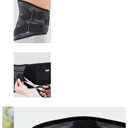
Changing this current slide of this carousel will change the current sli