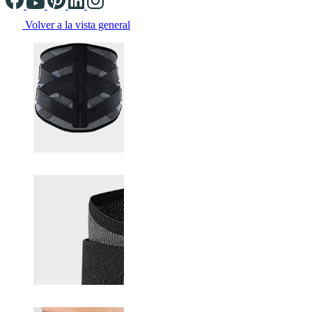
Volver a la vista general
Changing the current slide of this carousel will change the current sli