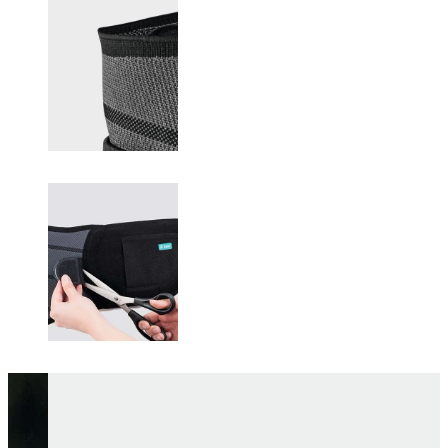
Changing this current slide of this carousel will change the current sli