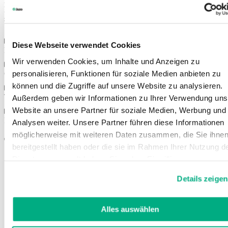
masajean y relajan el tejido. También se puede quitar en caso de que
la leve compresión del tejido de confort elástico y transpirable sea
suficiente.
Diese Webseite verwendet Cookies
Propiedades
Wir verwenden Cookies, um Inhalte und Anzeigen zu
personalisieren, Funktionen für soziale Medien anbieten zu
Colores
können und die Zugriffe auf unsere Website zu analysieren.
Tallas
Außerdem geben wir Informationen zu Ihrer Verwendung uns
Website an unsere Partner für soziale Medien, Werbung und
Instrucciones de uso
Analysen weiter. Unsere Partner führen diese Informationen
möglicherweise mit weiteren Daten zusammen, die Sie ihne
También le podría interesar
bereitgestellt haben oder die sie im Rahmen Ihrer Nutzung d
Dienste gesammelt haben. Sie geben Einwilligung zu unsere
Cookies, wenn Sie unsere Webseite weiterhin nutzen.
Details zeigen
Weitere Informationen finden Sie in
unserer
Datenschutzerklärung
und
Impressum
.
Alles auswählen