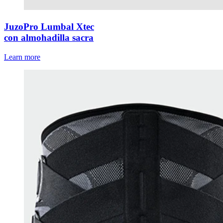
JuzoPro Lumbal Xtec
con almohadilla sacra
Learn more