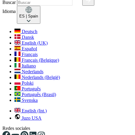
Buscar
Idioma
ES
| Spain
Deutsch
Dansk
English (UK)
Español
Français
Français (Belgique)
Italiano
Nederlands
Nederlands (België)
Polski
Português
Português (Brasil)
Svenska
English (Int.)
Juzo USA
Redes sociales