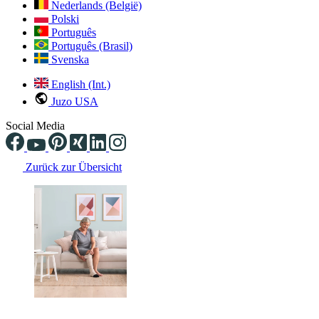
Nederlands (België)
Polski
Português
Português (Brasil)
Svenska
English (Int.)
Juzo USA
Social Media
Zurück zur Übersicht
Changing the current slide of this carousel will change the current sli