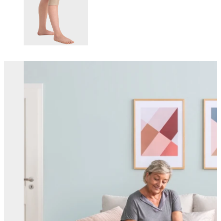
Changing this current slide of this carousel will change the current sli