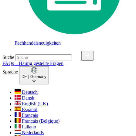
Fachhandelsneuigkeiten
Suche
FAQs – Häufig gestellte Fragen
Sprache
DE
| Germany
Deutsch
Dansk
English (UK)
Español
Français
Français (Belgique)
Italiano
Nederlands