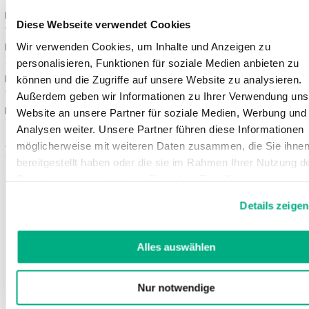
Diese Webseite verwendet Cookies
Größen
Wir verwenden Cookies, um Inhalte und Anzeigen zu
Produktvarianten
personalisieren, Funktionen für soziale Medien anbieten zu
können und die Zugriffe auf unsere Website zu analysieren.
Gebrauchsanweisung
Außerdem geben wir Informationen zu Ihrer Verwendung uns
Website an unsere Partner für soziale Medien, Werbung und
Richtiges Anziehen
Analysen weiter. Unsere Partner führen diese Informationen
möglicherweise mit weiteren Daten zusammen, die Sie ihne
Das könnte Sie auch interessieren
bereitgestellt haben oder die sie im Rahmen Ihrer Nutzung d
Dienste gesammelt haben. Sie geben Einwilligung zu unsere
Cookies, wenn Sie unsere Webseite weiterhin nutzen.
Details zeigen
Weitere Informationen finden Sie in
unserer
Datenschutzerklärung
und
Impressum
.
Alles auswählen
Nur notwendige