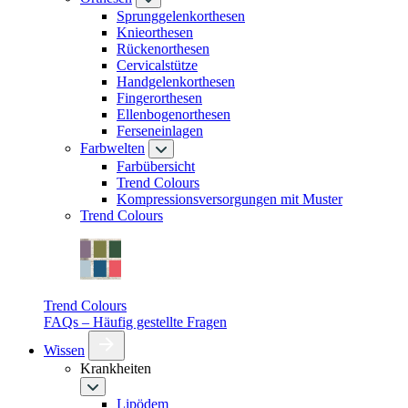
Sprunggelenkorthesen
Knieorthesen
Rückenorthesen
Cervicalstütze
Handgelenkorthesen
Fingerorthesen
Ellenbogenorthesen
Ferseneinlagen
Farbwelten
Farbübersicht
Trend Colours
Kompressionsversorgungen mit Muster
Trend Colours
Trend Colours
FAQs – Häufig gestellte Fragen
Wissen
Krankheiten
Lipödem