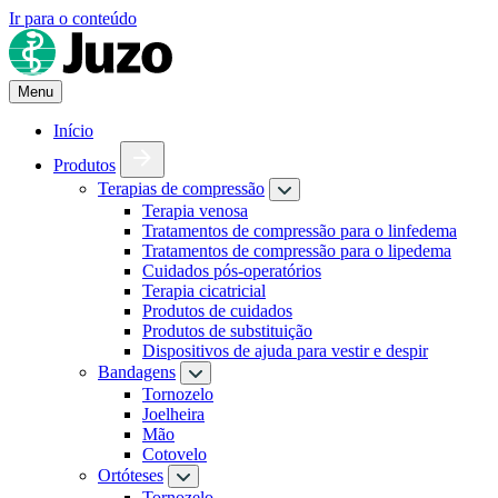
Ir para o conteúdo
Menu
Início
Produtos
Terapias de compressão
Terapia venosa
Tratamentos de compressão para o linfedema
Tratamentos de compressão para o lipedema
Cuidados pós-operatórios
Terapia cicatricial
Produtos de cuidados
Produtos de substituição
Dispositivos de ajuda para vestir e despir
Bandagens
Tornozelo
Joelheira
Mão
Cotovelo
Ortóteses
Tornozelo