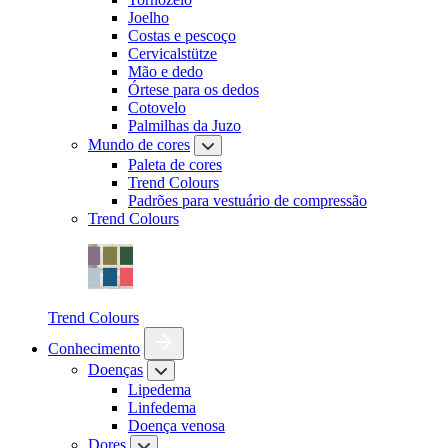
Joelho
Costas e pescoço
Cervicalstütze
Mão e dedo
Órtese para os dedos
Cotovelo
Palmilhas da Juzo
Mundo de cores
Paleta de cores
Trend Colours
Padrões para vestuário de compressão
Trend Colours
Trend Colours
Conhecimento
Doenças
Lipedema
Linfedema
Doença venosa
Dores