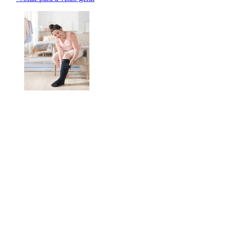
Changing the current slide of this carousel will change the current sli