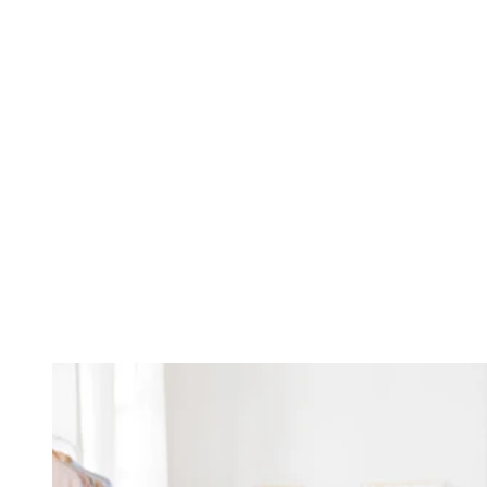
Changing this current slide of this carousel will change the current sli