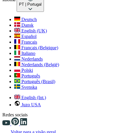
PT
| Portugal
Deutsch
Dansk
English (UK)
Español
Français
Français (Belgique)
Italiano
Nederlands
Nederlands (België)
Polski
Português
Português (Brasil)
Svenska
English (Int.)
Juzo USA
Redes sociais
Voltar para a visão geral