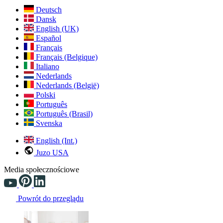
Deutsch
Dansk
English (UK)
Español
Français
Français (Belgique)
Italiano
Nederlands
Nederlands (België)
Polski
Português
Português (Brasil)
Svenska
English (Int.)
Juzo USA
Media społecznościowe
Powrót do przeglądu
Changing the current slide of this carousel will change the current sli