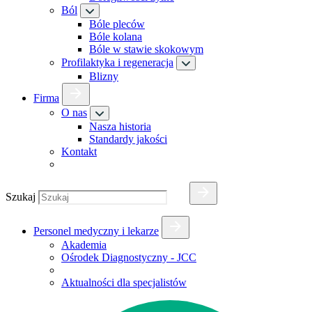
Ból
Bóle pleców
Bóle kolana
Bóle w stawie skokowym
Profilaktyka i regeneracja
Blizny
Firma
O nas
Nasza historia
Standardy jakości
Kontakt
Szukaj
Personel medyczny i lekarze
Akademia
Ośrodek Diagnostyczny - JCC
Aktualności dla specjalistów