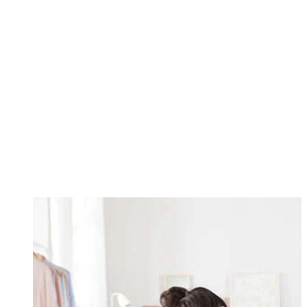
Changing this current slide of this carousel will change the current sli