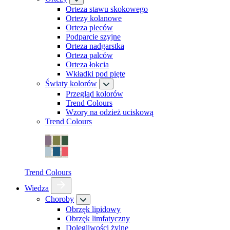
Orteza stawu skokowego
Ortezy kolanowe
Orteza pleców
Podparcie szyjne
Orteza nadgarstka
Orteza palców
Orteza łokcia
Wkładki pod piętę
Światy kolorów
Przegląd kolorów
Trend Colours
Wzory na odzież uciskową
Trend Colours
Trend Colours
Wiedza
Choroby
Obrzęk lipidowy
Obrzęk limfatyczny
Dolegliwości żylne