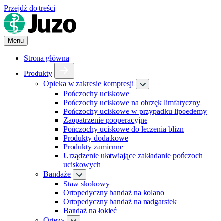
Przejdź do treści
Menu
Strona główna
Produkty
Opieka w zakresie kompresji
Pończochy uciskowe
Pończochy uciskowe na obrzęk limfatyczny
Pończochy uciskowe w przypadku lipoedemy
Zaopatrzenie pooperacyjne
Pończochy uciskowe do leczenia blizn
Produkty dodatkowe
Produkty zamienne
Urządzenie ułatwiające zakładanie pończoch
uciskowych
Bandaże
Staw skokowy
Ortopedyczny bandaż na kolano
Ortopedyczny bandaż na nadgarstek
Bandaż na łokieć
Ortezy