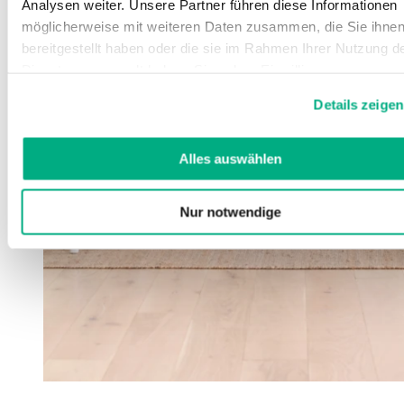
Analysen weiter. Unsere Partner führen diese Informationen
möglicherweise mit weiteren Daten zusammen, die Sie ihne
bereitgestellt haben oder die sie im Rahmen Ihrer Nutzung d
Dienste gesammelt haben. Sie geben Einwilligung zu unsere
Cookies, wenn Sie unsere Webseite weiterhin nutzen.
Details zeigen
Weitere Informationen finden Sie in
unserer
Datenschutzerklärung
und
Impressum
.
Alles auswählen
Nur notwendige