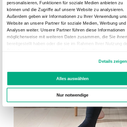
personalisieren, Funktionen für soziale Medien anbieten zu
können und die Zugriffe auf unsere Website zu analysieren.
Außerdem geben wir Informationen zu Ihrer Verwendung uns
Website an unsere Partner für soziale Medien, Werbung und
Analysen weiter. Unsere Partner führen diese Informationen
möglicherweise mit weiteren Daten zusammen, die Sie ihne
bereitgestellt haben oder die sie im Rahmen Ihrer Nutzung d
Dienste gesammelt haben. Sie geben Einwilligung zu unsere
Cookies, wenn Sie unsere Webseite weiterhin nutzen.
Details zeigen
Weitere Informationen finden Sie in
unserer
Datenschutzerklärung
und
Impressum
.
Alles auswählen
Nur notwendige