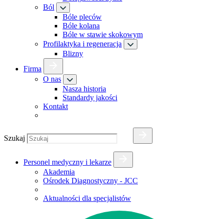
Ból
Bóle pleców
Bóle kolana
Bóle w stawie skokowym
Profilaktyka i regeneracja
Blizny
Firma
O nas
Nasza historia
Standardy jakości
Kontakt
Szukaj
Personel medyczny i lekarze
Akademia
Ośrodek Diagnostyczny - JCC
Aktualności dla specjalistów