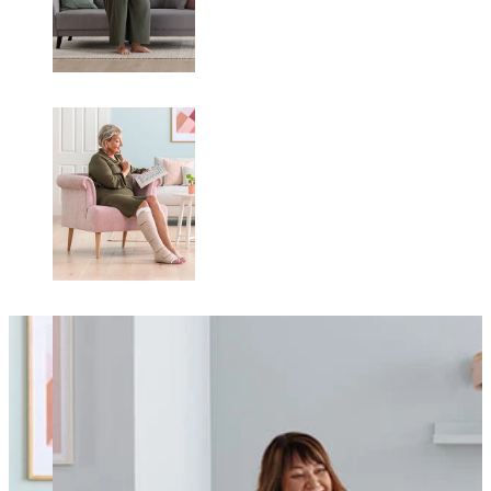
Changing this current slide of this carousel will change the current sli