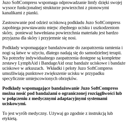
Juzo SoftCompress wspomaga odprowadzanie limfy dzięki swojej
wysoce funkcjonalnej strukturze powierzchni z pionowymi
kanalikami z pianki.
Zastosowanie pod odzież uciskową podkładu Juzo SoftCompress
zapobiega powstawaniu miejsc zbędnego ucisku i uszkodzeniom
skóry, ponieważ bawełniana powierzchnia materiału jest bardzo
przyjazna dla skóry i przyjemnie się nosi.
Podkłady wspomagające bandażowanie do zaopatrzenia ramienia i
nogi są łatwe w użyciu, dlatego nadają się do samodzielnej terapii.
Na potrzeby indywidualnego zaopatrzenia dostępne są kompletne
zestawy LymphAid i BandageAid oraz bandaże uciskowe i bandaże
uciskowe w arkuszach. Wkładki i peloty Juzo SoftCompress
umożliwiają punktowe zwiększenie ucisku w przypadku
specyficznie umiejscowionych obrzęków.
Podkłady wspomagające bandażowanie Juzo SoftCompress
można nosić pod bandażami o ograniczonej rozciągliwości lub
w połączeniu z medycznymi adaptacyjnymi systemami
uciskowymi.
To jest wyrób medyczny. Używaj go zgodnie z instrukcją lub
etykietą.