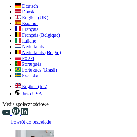
Deutsch
Dansk
English (UK)
Español
Français
Français (Belgique)
Italiano
Nederlands
Nederlands (België)
Polski
Português
Português (Brasil)
Svenska
English (Int.)
Juzo USA
Media społecznościowe
Powrót do przeglądu
Changing the current slide of this carousel will change the current sli