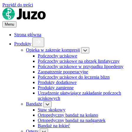
Przejdź do treści
Menu
Strona główna
Produkty
Opieka w zakresie kompresji
Pończochy uciskowe
Pończochy uciskowe na obrzęk limfatyczny
Pończochy uciskowe w przypadku lipoedemy
Zaopatrzenie pooperacyjne
Pończochy uciskowe do leczenia blizn
Produkty dodatkowe
Produkty zamienne
Urządzenie ułatwiające zakładanie pończoch
uciskowych
Bandaże
Staw skokowy
Ortopedyczny bandaż na kolano
Ortopedyczny bandaż na nadgarstek
Bandaż na łokieć
Ortezy