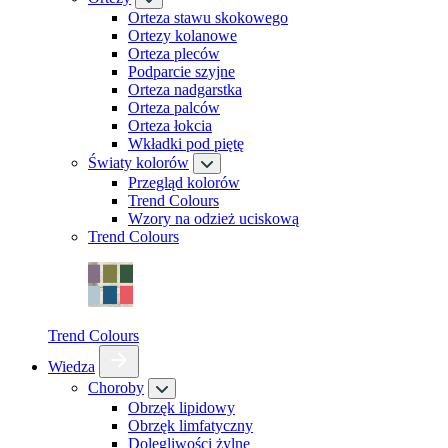
Orteza stawu skokowego
Ortezy kolanowe
Orteza pleców
Podparcie szyjne
Orteza nadgarstka
Orteza palców
Orteza łokcia
Wkładki pod piętę
Światy kolorów
Przegląd kolorów
Trend Colours
Wzory na odzież uciskową
Trend Colours
Trend Colours
Wiedza
Choroby
Obrzęk lipidowy
Obrzęk limfatyczny
Dolegliwości żylne