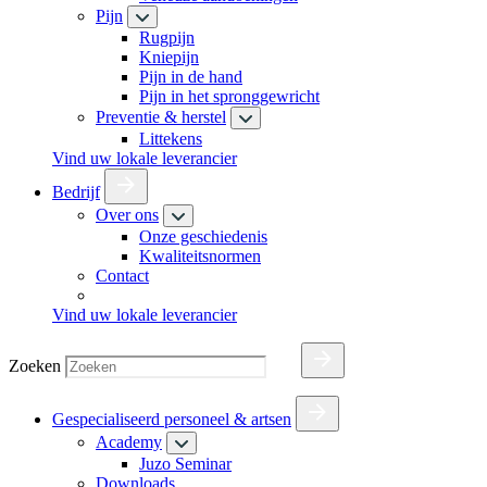
Pijn
Rugpijn
Kniepijn
Pijn in de hand
Pijn in het spronggewricht
Preventie & herstel
Littekens
Vind uw lokale leverancier
Bedrijf
Over ons
Onze geschiedenis
Kwaliteitsnormen
Contact
Vind uw lokale leverancier
Zoeken
Gespecialiseerd personeel & artsen
Academy
Juzo Seminar
Downloads