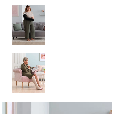
Changing this current slide of this carousel will change the current sli