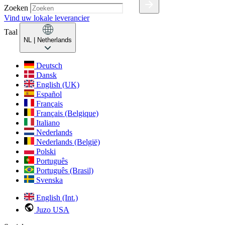
Zoeken
Vind uw lokale leverancier
Taal
NL
| Netherlands
Deutsch
Dansk
English (UK)
Español
Français
Français (Belgique)
Italiano
Nederlands
Nederlands (België)
Polski
Português
Português (Brasil)
Svenska
English (Int.)
Juzo USA