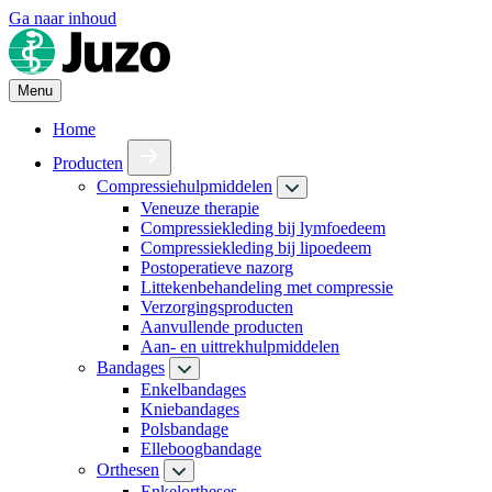
Ga naar inhoud
Menu
Home
Producten
Compressiehulpmiddelen
Veneuze therapie
Compressiekleding bij lymfoedeem
Compressiekleding bij lipoedeem
Postoperatieve nazorg
Littekenbehandeling met compressie
Verzorgingsproducten
Aanvullende producten
Aan- en uittrekhulpmiddelen
Bandages
Enkelbandages
Kniebandages
Polsbandage
Elleboogbandage
Orthesen
Enkelortheses