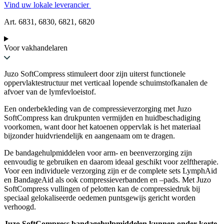
Vind uw lokale leverancier
Art. 6831, 6830, 6821, 6820
Voor vakhandelaren
Juzo SoftCompress stimuleert door zijn uiterst functionele
oppervlaktestructuur met verticaal lopende schuimstofkanalen de
afvoer van de lymfevloeistof.
Een onderbekleding van de compressieverzorging met Juzo
SoftCompress kan drukpunten vermijden en huidbeschadiging
voorkomen, want door het katoenen oppervlak is het materiaal
bijzonder huidvriendelijk en aangenaam om te dragen.
De bandagehulpmiddelen voor arm- en beenverzorging zijn
eenvoudig te gebruiken en daarom ideaal geschikt voor zelftherapie.
Voor een individuele verzorging zijn er de complete sets LymphAid
en BandageAid als ook compressieverbanden en –pads. Met Juzo
SoftCompress vullingen of pelotten kan de compressiedruk bij
speciaal gelokaliseerde oedemen puntsgewijs gericht worden
verhoogd.
Juzo SoftCompress bandagehulpmiddelen kunnen onder korte-