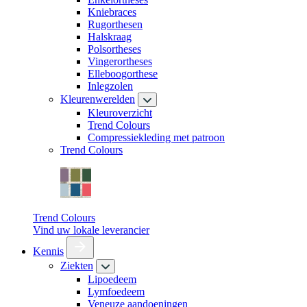
Kniebraces
Rugorthesen
Halskraag
Polsortheses
Vingerortheses
Elleboogorthese
Inlegzolen
Kleurenwerelden
Kleuroverzicht
Trend Colours
Compressiekleding met patroon
Trend Colours
Trend Colours
Vind uw lokale leverancier
Kennis
Ziekten
Lipoedeem
Lymfoedeem
Veneuze aandoeningen