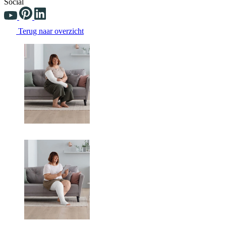
Social
Terug naar overzicht
Changing the current slide of this carousel will change the current sli