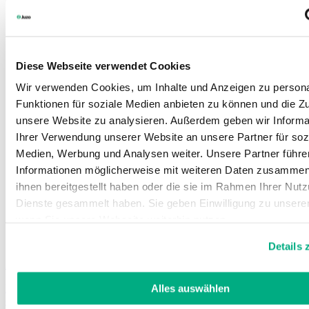
Diese Webseite verwendet Cookies
Wir verwenden Cookies, um Inhalte und Anzeigen zu persona
Funktionen für soziale Medien anbieten zu können und die Zug
unsere Website zu analysieren. Außerdem geben wir Informa
Ihrer Verwendung unserer Website an unsere Partner für soz
Medien, Werbung und Analysen weiter. Unsere Partner führe
Informationen möglicherweise mit weiteren Daten zusammen,
ihnen bereitgestellt haben oder die sie im Rahmen Ihrer Nut
Dienste gesammelt haben. Sie geben Einwilligung zu unsere
wenn Sie unsere Webseite weiterhin nutzen.
Weitere Informationen finden Sie in unserer
Datenschutzerk
Details 
Impressum
.
Arion
Easy-Slide Ben
Påtagningshjälpmedel för kompressionsstrumpor/kompressionsstrum
Alles auswählen
öppen tådel