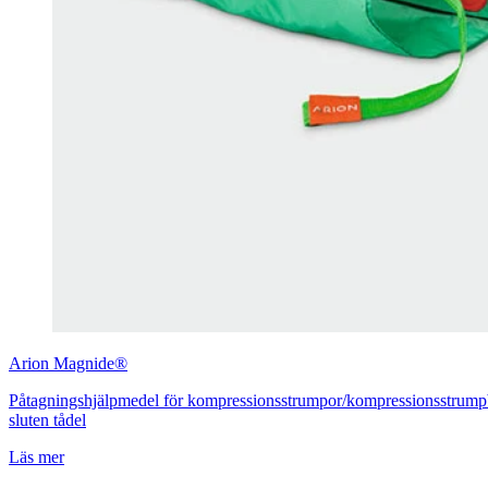
Arion
Magnide®
Påtagningshjälpmedel för kompressionsstrumpor/kompressionsstrum
sluten tådel
Läs mer