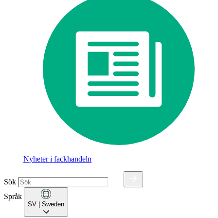
Nyheter i fackhandeln
Sök
Språk
SV
| Sweden