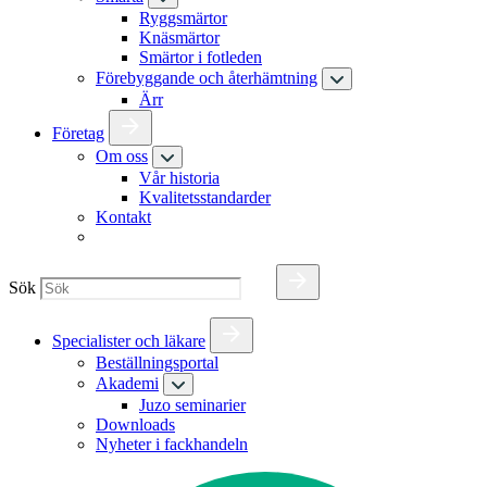
Ryggsmärtor
Knäsmärtor
Smärtor i fotleden
Förebyggande och återhämtning
Ärr
Företag
Om oss
Vår historia
Kvalitetsstandarder
Kontakt
Sök
Specialister och läkare
Beställningsportal
Akademi
Juzo seminarier
Downloads
Nyheter i fackhandeln