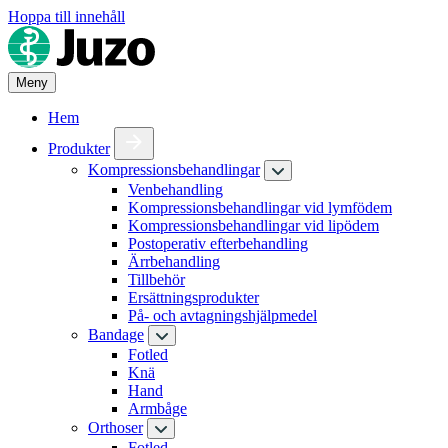
Hoppa till innehåll
Meny
Hem
Produkter
Kompressionsbehandlingar
Venbehandling
Kompressionsbehandlingar vid lymfödem
Kompressionsbehandlingar vid lipödem
Postoperativ efterbehandling
Ärrbehandling
Tillbehör
Ersättningsprodukter
På- och avtagningshjälpmedel
Bandage
Fotled
Knä
Hand
Armbåge
Orthoser
Fotled