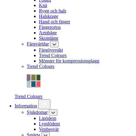
Knä
Rygg och hals
Halskrage
Hand och finger
Fingerortos
Armbåge
Skoinlägg
Färgvärldar
Färgöversikt
Trend Colours
Mönster för kompressionsplagg
Trend Colours
Trend Colours
Information
Sjukdomar
Lipödem
Lymfödem
Venbesvär
Smärta