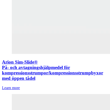
Arion Sim-Slide®
På- och avtagningshjälpmedel för
kompressionsstrumpor/kompressionsstrumpbyxor
med öppen tådel
Learn more