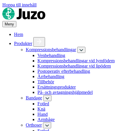
Hoppa till innehåll
Meny
Hem
Produkter
Kompressionsbehandlingar
Venbehandling
Kompressionsbehandlingar vid lymfödem
Kompressionsbehandlingar vid lipödem
Postoperativ efterbehandling
Ärrbehandling
Tillbehör
Ersättningsprodukter
På- och avtagningshjälpmedel
Bandage
Fotled
Knä
Hand
Armbåge
Orthoser
Fotled