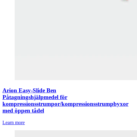
Arion Easy-Slide Ben
Påtagningshjälpmedel för
kompressionsstrumpor/kompressionsstrumpbyxor
med öppen tådel
Learn more