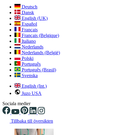
Deutsch
Dansk
English (UK)
Español
Français
Français (Belgique)
Italiano
Nederlands
Nederlands (België)
Polski
Português
Português (Brasil)
Svenska
English (Int.)
Juzo USA
Sociala medier
Tillbaka till översikten
Changing the current slide of this carousel will change the current sli