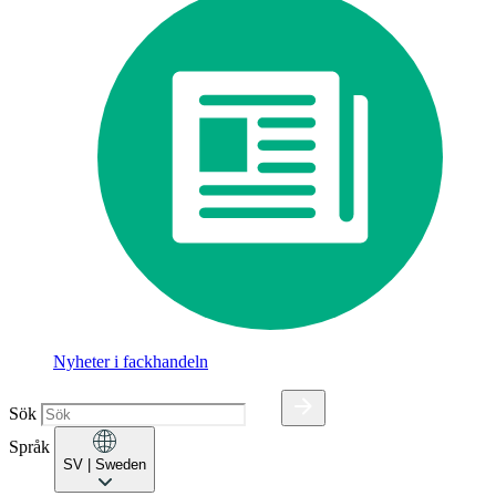
Nyheter i fackhandeln
Sök
Språk
SV
| Sweden