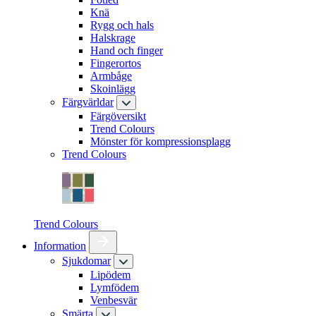
Knä
Rygg och hals
Halskrage
Hand och finger
Fingerortos
Armbåge
Skoinlägg
Färgvärldar
Färgöversikt
Trend Colours
Mönster för kompressionsplagg
Trend Colours
Trend Colours
Information
Sjukdomar
Lipödem
Lymfödem
Venbesvär
Smärta