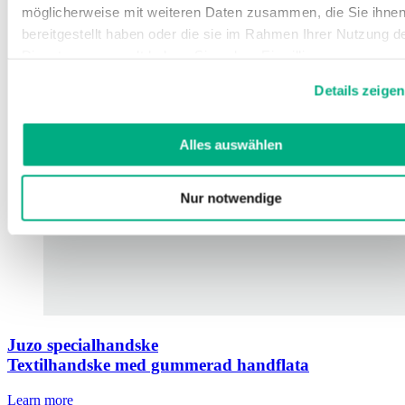
möglicherweise mit weiteren Daten zusammen, die Sie ihne
bereitgestellt haben oder die sie im Rahmen Ihrer Nutzung d
Dienste gesammelt haben. Sie geben Einwilligung zu unsere
Cookies, wenn Sie unsere Webseite weiterhin nutzen.
Details zeigen
Weitere Informationen finden Sie in
unserer
Datenschutzerklärung
und
Impressum
.
Alles auswählen
Nur notwendige
Juzo specialhandske
Textilhandske med gummerad handflata
Learn more