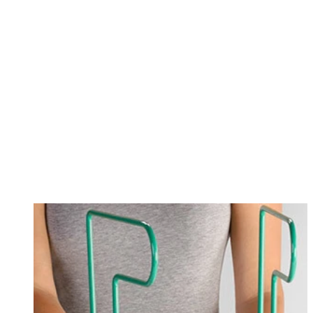
Changing this current slide of this carousel will change the current sli