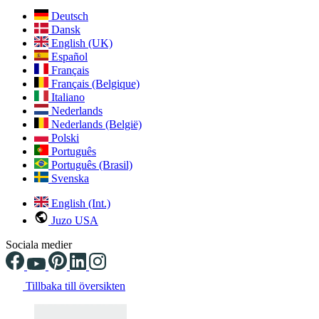
Deutsch
Dansk
English (UK)
Español
Français
Français (Belgique)
Italiano
Nederlands
Nederlands (België)
Polski
Português
Português (Brasil)
Svenska
English (Int.)
Juzo USA
Sociala medier
Tillbaka till översikten
Changing the current slide of this carousel will change the current sli