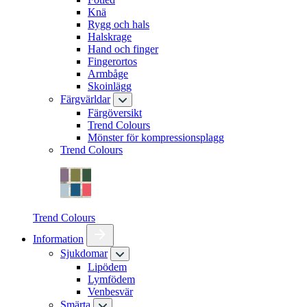
Knä
Rygg och hals
Halskrage
Hand och finger
Fingerortos
Armbåge
Skoinlägg
Färgvärldar
Färgöversikt
Trend Colours
Mönster för kompressionsplagg
Trend Colours
Trend Colours
Information
Sjukdomar
Lipödem
Lymfödem
Venbesvär
Smärta