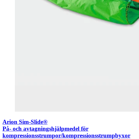
Arion Sim-Slide®
På- och avtagningshjälpmedel för
kompressionsstrumpor/kompressionsstrumpbyxor