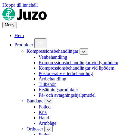
Hoppa till innehåll
Meny
Hem
Produkter
Kompressionsbehandlingar
Venbehandling
Kompressionsbehandlingar vid lymfödem
Kompressionsbehandlingar vid lipödem
Postoperativ efterbehandling
Ärrbehandling
Tillbehör
Ersättningsprodukter
På- och avtagningshjälpmedel
Bandage
Fotled
Knä
Hand
Armbåge
Orthoser
Fotled