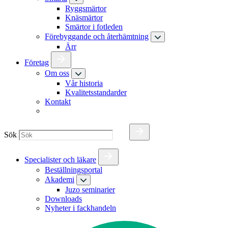
Ryggsmärtor
Knäsmärtor
Smärtor i fotleden
Förebyggande och återhämtning
Ärr
Företag
Om oss
Vår historia
Kvalitetsstandarder
Kontakt
Sök
Specialister och läkare
Beställningsportal
Akademi
Juzo seminarier
Downloads
Nyheter i fackhandeln