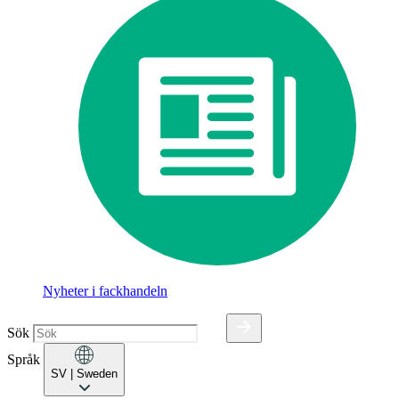
Nyheter i fackhandeln
Sök
Språk
SV
| Sweden