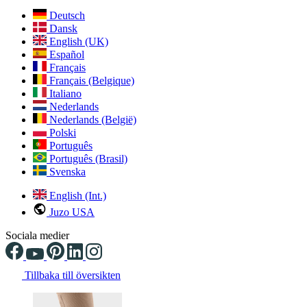
Deutsch
Dansk
English (UK)
Español
Français
Français (Belgique)
Italiano
Nederlands
Nederlands (België)
Polski
Português
Português (Brasil)
Svenska
English (Int.)
Juzo USA
Sociala medier
Tillbaka till översikten
Changing the current slide of this carousel will change the current sli