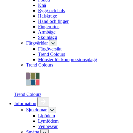
Knä
Rygg och hals
Halskrage
Hand och finger
Fingerortos
Armbåge
Skoinlägg
Färgvärldar
Färgöversikt
Trend Colours
Mönster för kompressionsplagg
Trend Colours
Trend Colours
Information
Sjukdomar
Lipödem
Lymfödem
Venbesvär
Smärta