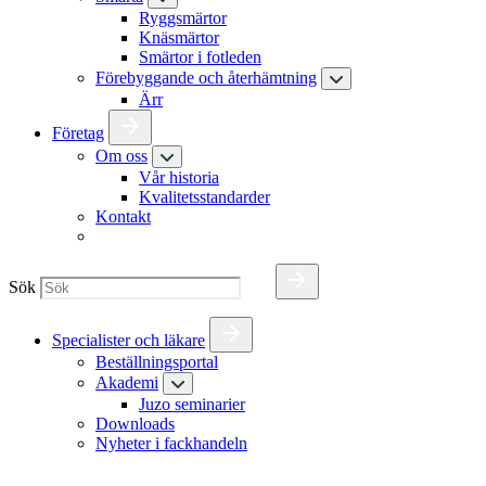
Ryggsmärtor
Knäsmärtor
Smärtor i fotleden
Förebyggande och återhämtning
Ärr
Företag
Om oss
Vår historia
Kvalitetsstandarder
Kontakt
Sök
Specialister och läkare
Beställningsportal
Akademi
Juzo seminarier
Downloads
Nyheter i fackhandeln