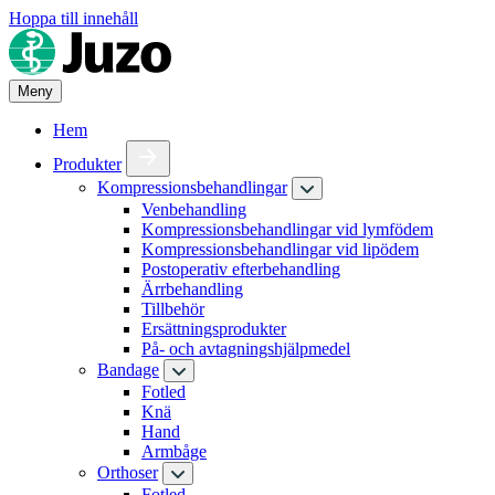
Hoppa till innehåll
Meny
Hem
Produkter
Kompressionsbehandlingar
Venbehandling
Kompressionsbehandlingar vid lymfödem
Kompressionsbehandlingar vid lipödem
Postoperativ efterbehandling
Ärrbehandling
Tillbehör
Ersättningsprodukter
På- och avtagningshjälpmedel
Bandage
Fotled
Knä
Hand
Armbåge
Orthoser
Fotled