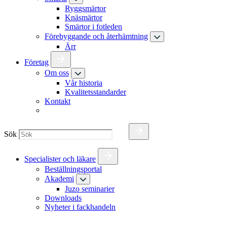
Ryggsmärtor
Knäsmärtor
Smärtor i fotleden
Förebyggande och återhämtning
Ärr
Företag
Om oss
Vår historia
Kvalitetsstandarder
Kontakt
Sök
Specialister och läkare
Beställningsportal
Akademi
Juzo seminarier
Downloads
Nyheter i fackhandeln