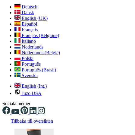
Deutsch
Dansk
English (UK)
Español
Français
Français (Belgique)
Italiano
Nederlands
Nederlands (België)
Polski
Português
Português (Brasil)
Svenska
English (Int.)
Juzo USA
Sociala medier
Tillbaka till översikten
Changing the current slide of this carousel will change the current sli