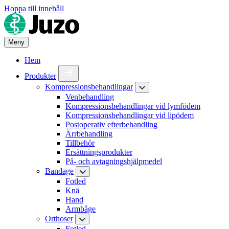
Hoppa till innehåll
Meny
Hem
Produkter
Kompressionsbehandlingar
Venbehandling
Kompressionsbehandlingar vid lymfödem
Kompressionsbehandlingar vid lipödem
Postoperativ efterbehandling
Ärrbehandling
Tillbehör
Ersättningsprodukter
På- och avtagningshjälpmedel
Bandage
Fotled
Knä
Hand
Armbåge
Orthoser
Fotled