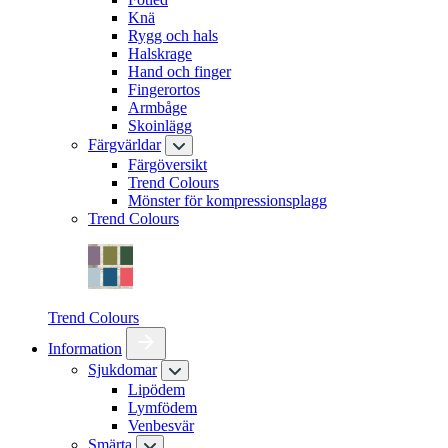
Knä
Rygg och hals
Halskrage
Hand och finger
Fingerortos
Armbåge
Skoinlägg
Färgvärldar
Färgöversikt
Trend Colours
Mönster för kompressionsplagg
Trend Colours
Trend Colours
Information
Sjukdomar
Lipödem
Lymfödem
Venbesvär
Smärta