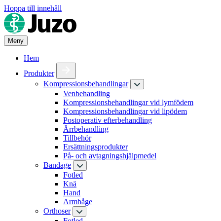
Hoppa till innehåll
Meny
Hem
Produkter
Kompressionsbehandlingar
Venbehandling
Kompressionsbehandlingar vid lymfödem
Kompressionsbehandlingar vid lipödem
Postoperativ efterbehandling
Ärrbehandling
Tillbehör
Ersättningsprodukter
På- och avtagningshjälpmedel
Bandage
Fotled
Knä
Hand
Armbåge
Orthoser
Fotled