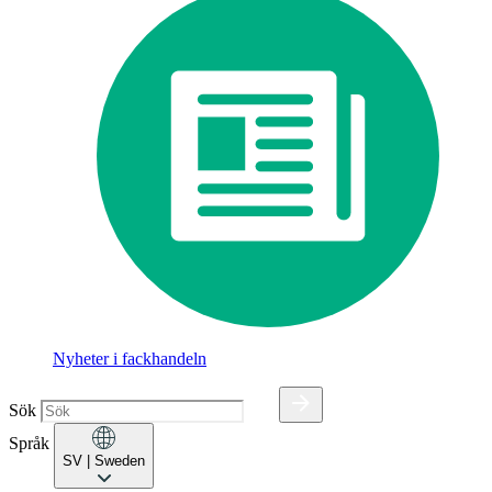
Nyheter i fackhandeln
Sök
Språk
SV
| Sweden