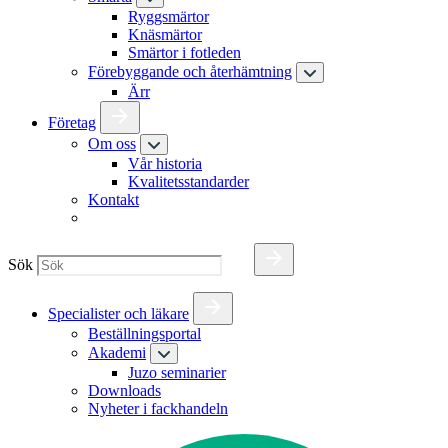
Ryggsmärtor
Knäsmärtor
Smärtor i fotleden
Förebyggande och återhämtning
Ärr
Företag
Om oss
Vår historia
Kvalitetsstandarder
Kontakt
Sök
Specialister och läkare
Beställningsportal
Akademi
Juzo seminarier
Downloads
Nyheter i fackhandeln