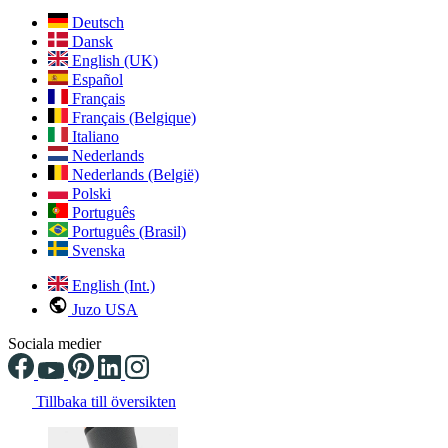
Deutsch
Dansk
English (UK)
Español
Français
Français (Belgique)
Italiano
Nederlands
Nederlands (België)
Polski
Português
Português (Brasil)
Svenska
English (Int.)
Juzo USA
Sociala medier
Tillbaka till översikten
Changing the current slide of this carousel will change the current sli