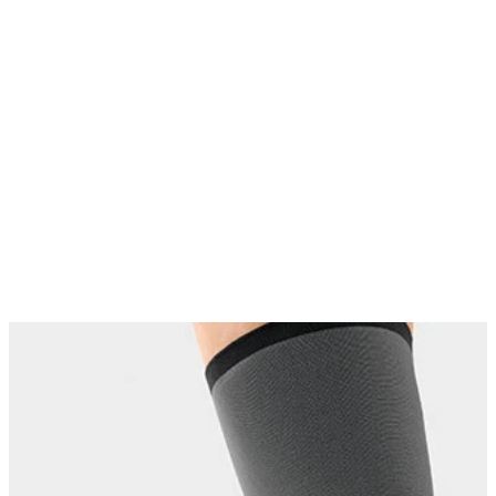
Changing this current slide of this carousel will change the current sli