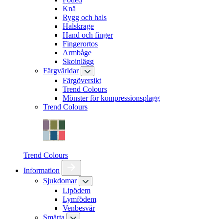
Knä
Rygg och hals
Halskrage
Hand och finger
Fingerortos
Armbåge
Skoinlägg
Färgvärldar
Färgöversikt
Trend Colours
Mönster för kompressionsplagg
Trend Colours
Trend Colours
Information
Sjukdomar
Lipödem
Lymfödem
Venbesvär
Smärta