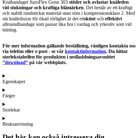
Knäbandaget JuzoFlex Genu 303
stöder och avlastar knäleden
vid stukningar och kraftiga blåmärken
. Det består av ett kraftigt
och stabilt rundstickat material utan söm i kompressionsklass 2. Med
sin knäledszon för ökad rörlighet är det ett
skönt
och
effektivt
allroundbandage som passar lika bra i vardag och yrkesliv som vid
träning.
För mer information gällande beställning, vänligen kontakta oss
via telefon eller e-post - se vår
kontaktinformation
. Du hittar
storlekstabellen för produkten i nedladdningsavsnittet
”download”
på vår webbplats.
Egenskaper
Färger
Storlekar
Bruksanvisning
Det här kan också intressera dig