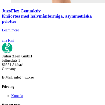
JuzoFlex Genuaktiv
Knäortos med halvmånformiga, asymmetriska
pelotter
Learn more
alla Knä
Julius Zorn GmbH
Juliusplatz 1
86551 Aichach
Germany
E-Mail: info@juzo.se
Företag
Kontakt
Bra att veta