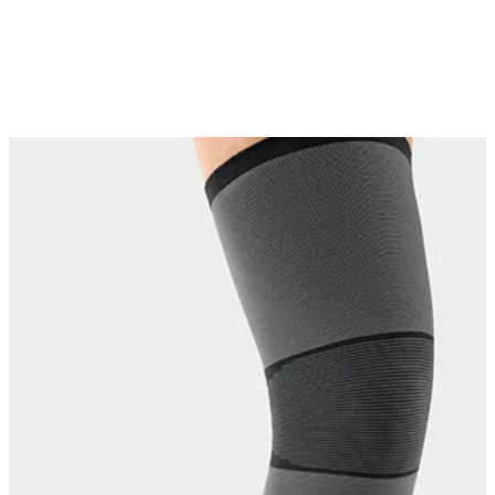
Changing this current slide of this carousel will change the current sli