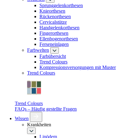
Sprunggelenkorthesen
Knieorthesen
Rückenorthesen
Cervicalstütze
Handgelenkorthesen
Fingerorthesen
Ellenbogenorthesen
Ferseneinlagen
Farbwelten
Farbübersicht
Trend Colours
Kompressionsversorgungen mit Muster
Trend Colours
Trend Colours
FAQs – Häufig gestellte Fragen
Wissen
Krankheiten
Lipödem