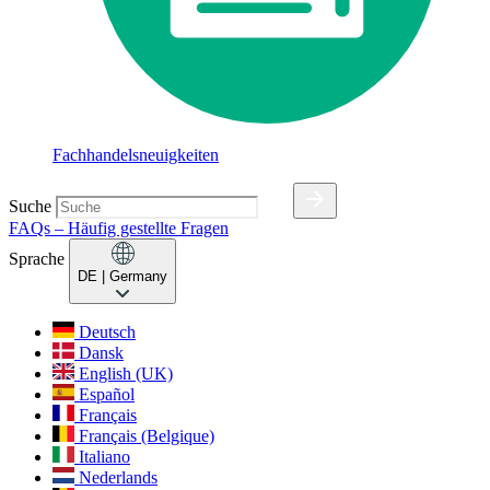
Fachhandelsneuigkeiten
Suche
FAQs – Häufig gestellte Fragen
Sprache
DE
| Germany
Deutsch
Dansk
English (UK)
Español
Français
Français (Belgique)
Italiano
Nederlands