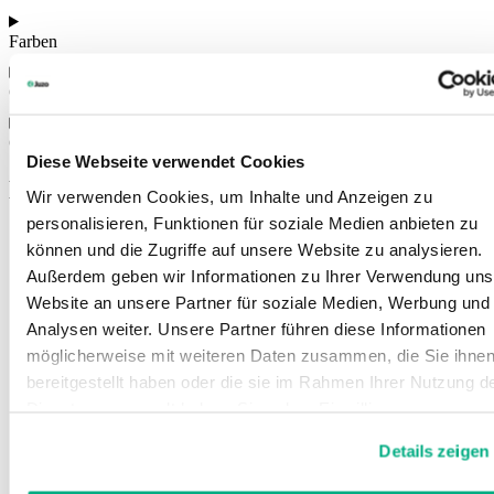
Farben
Größen
Gebrauchsanweisung
Diese Webseite verwendet Cookies
Das könnte Sie auch interessieren
Wir verwenden Cookies, um Inhalte und Anzeigen zu
personalisieren, Funktionen für soziale Medien anbieten zu
können und die Zugriffe auf unsere Website zu analysieren.
Außerdem geben wir Informationen zu Ihrer Verwendung uns
Website an unsere Partner für soziale Medien, Werbung und
Analysen weiter. Unsere Partner führen diese Informationen
möglicherweise mit weiteren Daten zusammen, die Sie ihne
bereitgestellt haben oder die sie im Rahmen Ihrer Nutzung d
Dienste gesammelt haben. Sie geben Einwilligung zu unsere
Cookies, wenn Sie unsere Webseite weiterhin nutzen.
Details zeigen
Weitere Informationen finden Sie in
unserer
Datenschutzerklärung
und
Impressum
.