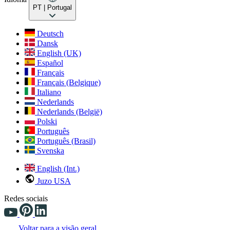
PT
| Portugal
Deutsch
Dansk
English (UK)
Español
Français
Français (Belgique)
Italiano
Nederlands
Nederlands (België)
Polski
Português
Português (Brasil)
Svenska
English (Int.)
Juzo USA
Redes sociais
Voltar para a visão geral