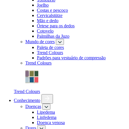
Joelho
Costas e pescoço
Cervicalstütze
Mão e dedo
Órtese para os dedos
Cotovelo
Palmilhas da Juzo
Mundo de cores
Paleta de cores
Trend Colours
Padrões para vestuário de compressão
Trend Colours
Trend Colours
Conhecimento
Doenças
Lipedema
Linfedema
Doença venosa
Dores