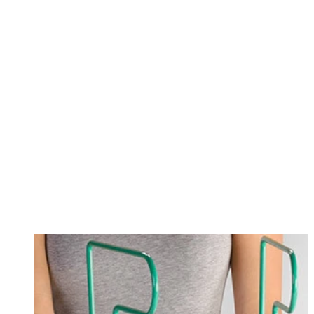
Changing this current slide of this carousel will change the current sli