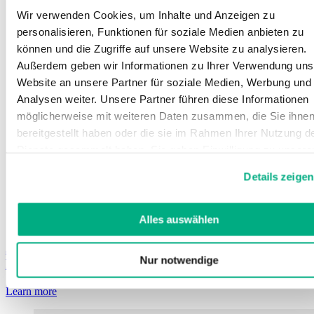
Wir verwenden Cookies, um Inhalte und Anzeigen zu
personalisieren, Funktionen für soziale Medien anbieten zu
können und die Zugriffe auf unsere Website zu analysieren.
Außerdem geben wir Informationen zu Ihrer Verwendung uns
Website an unsere Partner für soziale Medien, Werbung und
Analysen weiter. Unsere Partner führen diese Informationen
möglicherweise mit weiteren Daten zusammen, die Sie ihne
bereitgestellt haben oder die sie im Rahmen Ihrer Nutzung d
Dienste gesammelt haben. Sie geben Einwilligung zu unsere
Cookies, wenn Sie unsere Webseite weiterhin nutzen.
Details zeigen
Weitere Informationen finden Sie in
unserer
Datenschutzerklärung
und
Impressum
.
Alles auswählen
Juzo Luva especial
Nur notwendige
Luva têxtil com revestimento antideslizante
Learn more