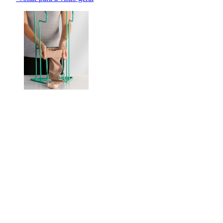
Changing the current slide of this carousel will change the current sli