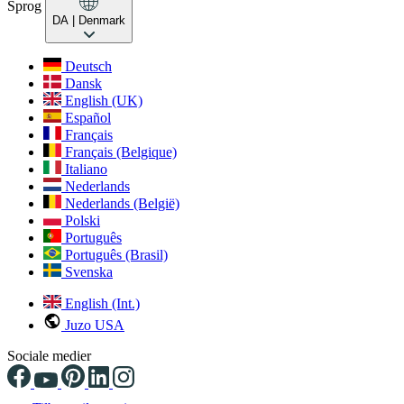
Sprog
DA
| Denmark
Deutsch
Dansk
English (UK)
Español
Français
Français (Belgique)
Italiano
Nederlands
Nederlands (België)
Polski
Português
Português (Brasil)
Svenska
English (Int.)
Juzo USA
Sociale medier