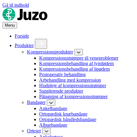
Gå til indhold
Menu
Forside
Produkter
Kompressionsprodukter
Kompressionsstrømper til veneproblemer
Kompressionsbehandling af lymfødem
Kompressionsbehandling af lipødem
Postoperativ behandling
Arbehandling med kompression
Hudpleje af kompressionsstrømper
Supplerende produkter
Påtagning af kompressionsstrømper
Bandager
Ankelbandage
Ortopædisk knæbandage
Ortopædisk håndledsbandage
Albuebandage
Orteser
Ankelortose