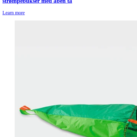
strømpebukser med åben tå
Learn more