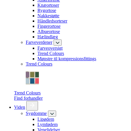
Knæortoser
Rygortose
Nakkestøtte
Håndledsorteser
Fingerortose
Albueortose
Hælindlæg
Farveverdener
Farveoversigt
Trend Colours
Mønstre til kompressionsfittings
Trend Colours
Trend Colours
Find forhandler
Viden
Sygdomme
Lipødem
Lymfødem
Venelidelser