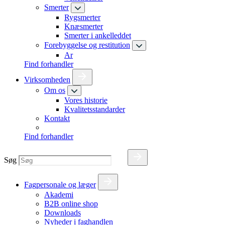
Smerter
Rygsmerter
Knæsmerter
Smerter i ankelleddet
Forebyggelse og restitution
Ar
Find forhandler
Virksomheden
Om os
Vores historie
Kvalitetsstandarder
Kontakt
Find forhandler
Søg
Fagpersonale og læger
Akademi
B2B online shop
Downloads
Nyheder i faghandlen