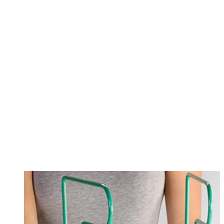
Changing this current slide of this carousel will change the current sli