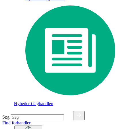
Nyheder i faghandlen
Søg
Find forhandler